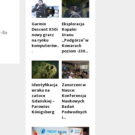
Garmin
Eksploracja
Descent X50i
Kopalni
 dla
nowy gracz
Uranu
na rynku
„Podgórze” w
m
komputerów..
Kowarach
.
poziom -230...
Identyfikacja
Zanurzeni w
wraku na
Nauce:
zatoce
Konferencja
Gdańskiej –
Naukowych
Parowiec
Badań
Königsberg
Podwodnych
i...