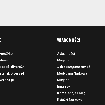
E
WIADOMOŚCI
vers24.pl
Aktualności
atności
Miejsca
 zespół divers24
Jak zacząć nurkować
talnik Divers24
Medycyna Nurkowa
vers24.pl
Miejsca
Imprezy
Konferencje i Targi
Książki Nurkowe