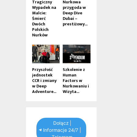
Tragiczny
Nurkowa
Wypadek na
przygoda w
Malcie:
Deep Dive
Śmierć
Dubai –
Dwóch
prestiżowy...
Polskich
Nurków
Przyszłość
Szkolenie z
jednostek
Human
CCR i zmiany
Factors w
w Deep
Nurkowaniu i
Adventure...
Wizyta...
Dołącz |
Informacje 24/7 |