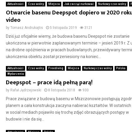
Aktualności
Czas wolny
Miejsca
Jak zacząć nurkować
Nurkowy czas wolny
Otwarcie basenu Deepspot dopiero w 2020 roku
video
by
Tomasz Andrukajtis
5 listopada 2019
3121
Dziś już oficjalnie wiemy, że budowa basenu Deepspot nie zostanie
ukończona w pierwotnie zaplanowanym terminie – jesień 2019 r. Z 
na drobne opóźnienia w pracach budowlanych, przewidywany termi
ukończenia obiektu został przeniesiony na koniec...
Aktualności
Czas wolny
Freediving
Miejsca
Nurkowy czas wolny
Polska
Wydarzenia
Deepspot – prace idą pełną parą!
by
Rafał Jędrzejowski
8 listopada 2018
930
Prace związane z budową basenu w Mszczonowie postępują zgodn
planem a cała konstrukcja zaczyna nabierać kształtów. W ostatnich
w social mediach pojawiło się trochę zdjęć obrazujących postępy w
budowie i nie da się...