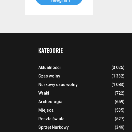
Telegram
KATEGORIE
Aktualności
(3 025)
Czas wolny
(1 332)
Nurkowy czas wolny
(1 083)
Wraki
(722)
Archeologia
(659)
Miejsca
(535)
Reszta świata
(527)
Sprzęt Nurkowy
(349)