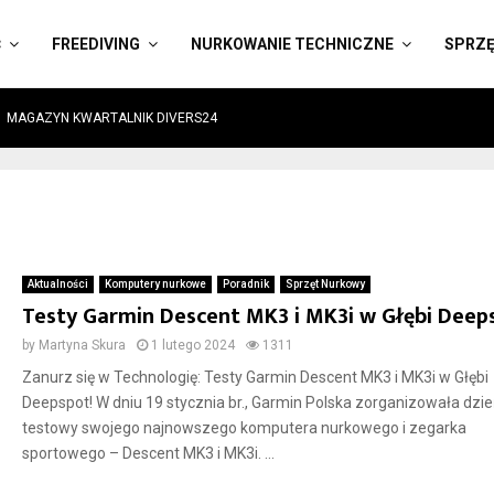
Ć
FREEDIVING
NURKOWANIE TECHNICZNE
SPRZ
MAGAZYN KWARTALNIK DIVERS24
Aktualności
Komputery nurkowe
Poradnik
Sprzęt Nurkowy
Testy Garmin Descent MK3 i MK3i w Głębi Deep
by
Martyna Skura
1 lutego 2024
1311
Zanurz się w Technologię: Testy Garmin Descent MK3 i MK3i w Głębi
Deepspot! W dniu 19 stycznia br., Garmin Polska zorganizowała dzi
testowy swojego najnowszego komputera nurkowego i zegarka
sportowego – Descent MK3 i MK3i. ...