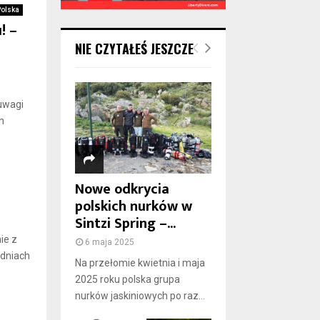
Polska
! –
NIE CZYTAŁEŚ JESZCZE
uwagi
n
Nowe odkrycia
polskich nurków w
Sintzi Spring –...
ie z
6 maja 2025
 dniach
Na przełomie kwietnia i maja
2025 roku polska grupa
nurków jaskiniowych po raz...