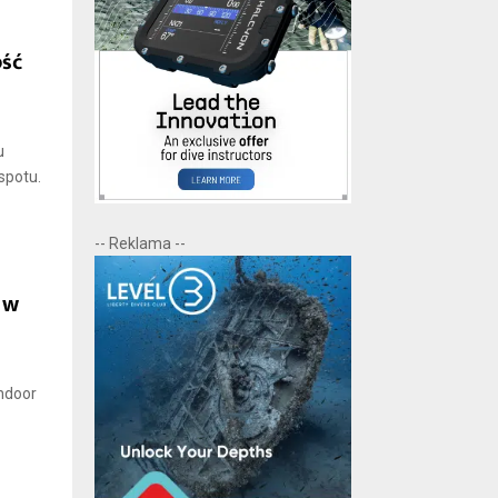
ość
u
spotu.
-- Reklama --
 w
ndoor