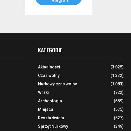
Telegram
KATEGORIE
Aktualności
(3 025)
Czas wolny
(1 332)
Nurkowy czas wolny
(1 083)
Wraki
(722)
Archeologia
(659)
Miejsca
(535)
Reszta świata
(527)
Sprzęt Nurkowy
(349)