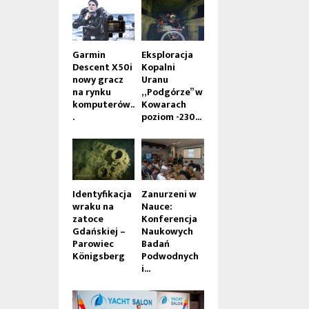
Garmin
Eksploracja
Descent X50i
Kopalni
nowy gracz
Uranu
na rynku
„Podgórze” w
komputerów..
Kowarach
.
poziom -230...
Identyfikacja
Zanurzeni w
wraku na
Nauce:
zatoce
Konferencja
Gdańskiej –
Naukowych
Parowiec
Badań
Königsberg
Podwodnych
i...