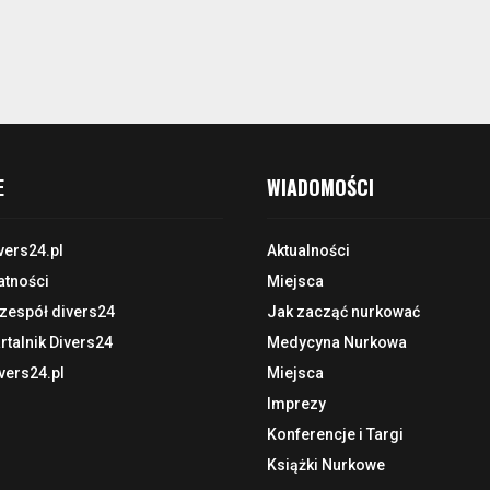
E
WIADOMOŚCI
vers24.pl
Aktualności
atności
Miejsca
 zespół divers24
Jak zacząć nurkować
talnik Divers24
Medycyna Nurkowa
vers24.pl
Miejsca
Imprezy
Konferencje i Targi
Książki Nurkowe