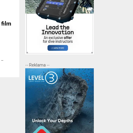
film
 –
-- Reklama --