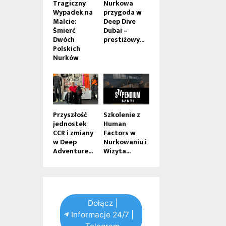
Tragiczny
Nurkowa
Wypadek na
przygoda w
Malcie:
Deep Dive
Śmierć
Dubai –
Dwóch
prestiżowy...
Polskich
Nurków
Przyszłość
Szkolenie z
jednostek
Human
CCR i zmiany
Factors w
w Deep
Nurkowaniu i
Adventure...
Wizyta...
Dołącz |
Informacje 24/7 |