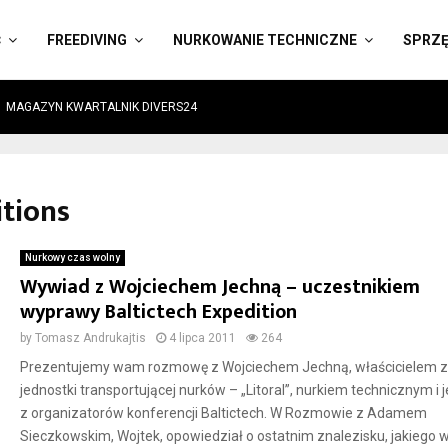
Ć
FREEDIVING
NURKOWANIE TECHNICZNE
SPRZ
MAGAZYN KWARTALNIK DIVERS24
itions
Nurkowy czas wolny
Wywiad z Wojciechem Jechną – uczestnikiem
wyprawy Baltictech Expedition
by
Tomasz Andrukajtis
4 lipca 2011
264
Prezentujemy wam rozmowę z Wojciechem Jechną, właścicielem z
jednostki transportującej nurków – „Litoral”, nurkiem technicznym i
z organizatorów konferencji Baltictech. W Rozmowie z Adamem
Sieczkowskim, Wojtek, opowiedział o ostatnim znalezisku, jakiego 