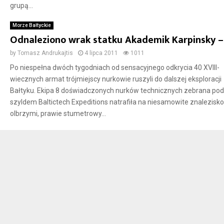
grupą...
Morze Bałtyckie
Odnaleziono wrak statku Akademik Karpinsky – 
by
Tomasz Andrukajtis
4 lipca 2011
1011
Po niespełna dwóch tygodniach od sensacyjnego odkrycia 40 XVIII-
wiecznych armat trójmiejscy nurkowie ruszyli do dalszej eksploracji
Bałtyku. Ekipa 8 doświadczonych nurków technicznych zebrana pod
szyldem Baltictech Expeditions natrafiła na niesamowite znalezisko
olbrzymi, prawie stumetrowy...