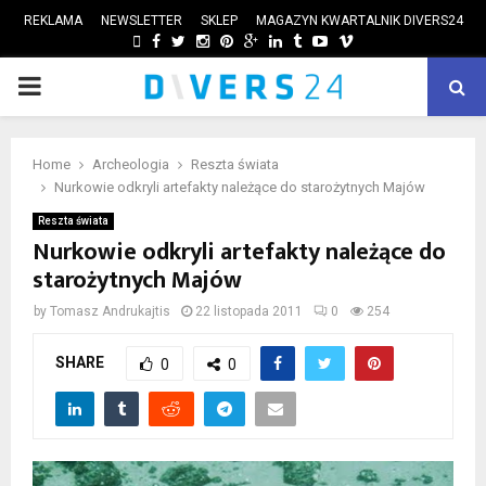
REKLAMA
NEWSLETTER
SKLEP
MAGAZYN KWARTALNIK DIVERS24
FACEBOOK
TWITTER
INSTAGRAM
PINTEREST
GOOGLE
LINKEDIN
TUMBLR
YOUTUBE
VIMEO
PRIMARY
ube
MENU
Home
Archeologia
Reszta świata
Nurkowie odkryli artefakty należące do starożytnych Majów
Reszta świata
Nurkowie odkryli artefakty należące do
starożytnych Majów
by
Tomasz Andrukajtis
22 listopada 2011
0
254
SHARE
0
0