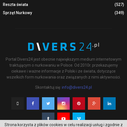
Reszta świata
(527)
Sprzęt Nurkowy
(349)
Portal Divers24 jest obecnie największym medium internetowym
traktującym o nurkowaniu w Polsce. Od 2010r. przekazujemy
ciekawe i ważne informacje z Polski i ze świata, dotyczące
wszelkich form nurkowania oraz związanych z nimi aktywności.
Skontaktuj się:
info@divers24.pl
Strona korzysta z plików cookies w celu realizacji usług i zgodnie z