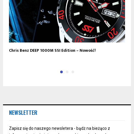
Chris Benz DEEP 1000M SSI Edition – Nowość!
A
NEWSLETTER
Zapisz się do naszego newsletera - bądż na bieżąco z