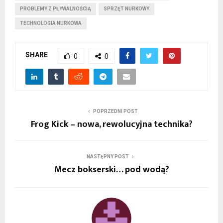
PROBLEMY Z PŁYWALNOŚCIĄ
SPRZĘT NURKOWY
TECHNOLOGIA NURKOWA
SHARE
0
0
POPRZEDNI POST
Frog Kick – nowa, rewolucyjna technika?
NASTĘPNY POST
Mecz bokserski… pod wodą?