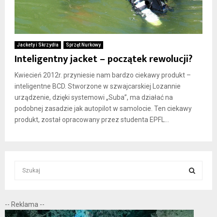
Jackety i Skrzydła
Sprzęt Nurkowy
Inteligentny jacket – początek rewolucji?
Kwiecień 2012r. przyniesie nam bardzo ciekawy produkt –
inteligentne BCD. Stworzone w szwajcarskiej Lozannie
urządzenie, dzięki systemowi „Suba”, ma działać na
podobnej zasadzie jak autopilot w samolocie. Ten ciekawy
produkt, został opracowany przez studenta EPFL...
S
e
a
S
r
-- Reklama --
c
E
h