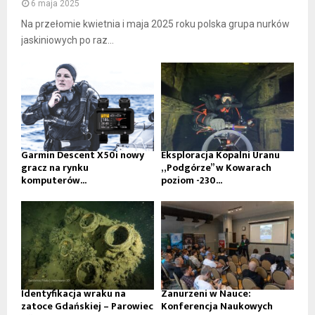
6 maja 2025
Na przełomie kwietnia i maja 2025 roku polska grupa nurków
jaskiniowych po raz...
Garmin Descent X50i nowy
Eksploracja Kopalni Uranu
gracz na rynku
„Podgórze” w Kowarach
komputerów...
poziom -230...
Identyfikacja wraku na
Zanurzeni w Nauce:
zatoce Gdańskiej – Parowiec
Konferencja Naukowych