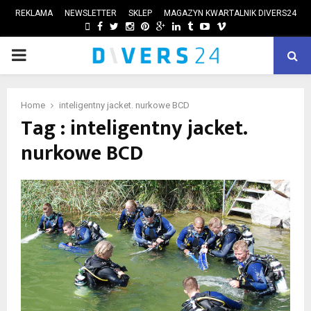
REKLAMA
NEWSLETTER
SKLEP
MAGAZYN KWARTALNIK DIVERS24
FACEBOOK
TWITTER
INSTAGRAM
PINTEREST
GOOGLE
LINKEDIN
TUMBLR
YOUTUBE
VIMEO
PRIMARY
ube
MENU
Home
inteligentny jacket. nurkowe BCD
Tag : inteligentny jacket.
nurkowe BCD