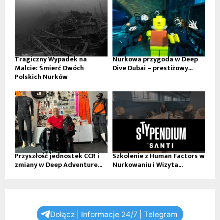
Tragiczny Wypadek na
Nurkowa przygoda w Deep
Malcie: Śmierć Dwóch
Dive Dubai – prestiżowy...
Polskich Nurków
Przyszłość jednostek CCR i
Szkolenie z Human Factors w
zmiany w Deep Adventure...
Nurkowaniu i Wizyta...
Dołącz | Informacje 24/7 | Telegram