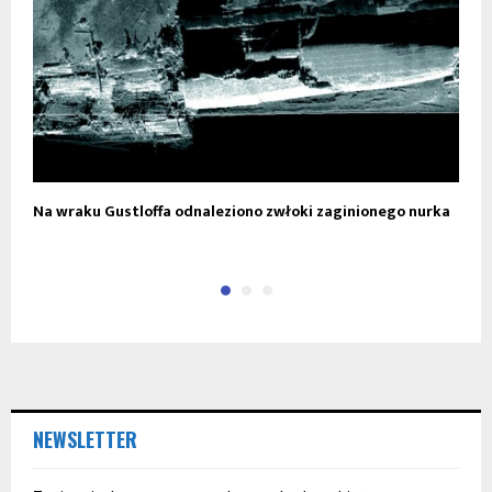
Na wraku Gustloffa odnaleziono zwłoki zaginionego nurka
G
U
NEWSLETTER