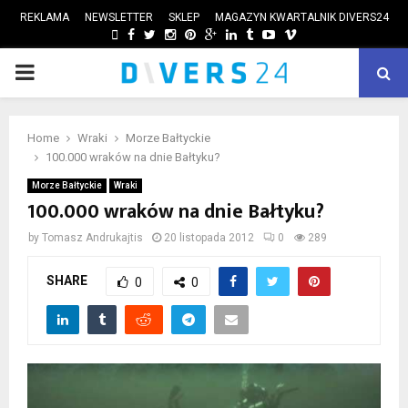
REKLAMA
NEWSLETTER
SKLEP
MAGAZYN KWARTALNIK DIVERS24
FACEBOOK
TWITTER
INSTAGRAM
PINTEREST
GOOGLE
LINKEDIN
TUMBLR
YOUTUBE
VIMEO
PRIMARY
ube
MENU
Home
Wraki
Morze Bałtyckie
100.000 wraków na dnie Bałtyku?
Morze Bałtyckie
Wraki
100.000 wraków na dnie Bałtyku?
by
Tomasz Andrukajtis
20 listopada 2012
0
289
SHARE
0
0