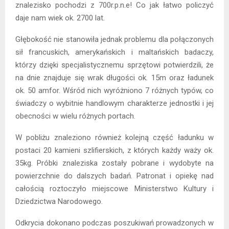
znalezisko pochodzi z 700r.p.n.e! Co jak łatwo policzyć
daje nam wiek ok. 2700 lat.
Głębokość nie stanowiła jednak problemu dla połączonych
sił francuskich, amerykańskich i maltańskich badaczy,
którzy dzięki specjalistycznemu sprzętowi potwierdzili, że
na dnie znajduje się wrak długości ok. 15m oraz ładunek
ok. 50 amfor. Wśród nich wyróżniono 7 różnych typów, co
świadczy o wybitnie handlowym charakterze jednostki i jej
obecności w wielu różnych portach.
W pobliżu znaleziono również kolejną część ładunku w
postaci 20 kamieni szlifierskich, z których każdy waży ok.
35kg. Próbki znaleziska zostały pobrane i wydobyte na
powierzchnie do dalszych badań. Patronat i opiekę nad
całością roztoczyło miejscowe Ministerstwo Kultury i
Dziedzictwa Narodowego.
Odkrycia dokonano podczas poszukiwań prowadzonych w