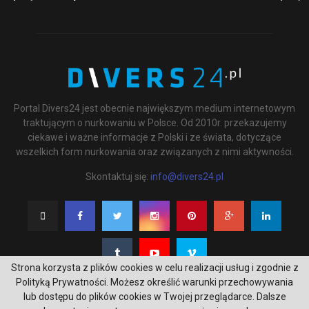
Portal Divers24 jest obecnie największym medium internetowym
traktującym o nurkowaniu w Polsce. Od 2010r. przekazujemy
ciekawe i ważne informacje z Polski i ze świata, dotyczące
wszelkich form nurkowania oraz związanych z nimi aktywności.
Skontaktuj się:
info@divers24.pl
Strona korzysta z plików cookies w celu realizacji usług i zgodnie z
Polityką Prywatności. Możesz określić warunki przechowywania
lub dostępu do plików cookies w Twojej przeglądarce. Dalsze