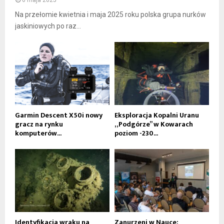
Na przełomie kwietnia i maja 2025 roku polska grupa nurków
jaskiniowych po raz...
Garmin Descent X50i nowy
Eksploracja Kopalni Uranu
gracz na rynku
„Podgórze” w Kowarach
komputerów...
poziom -230...
Identyfikacja wraku na
Zanurzeni w Nauce: