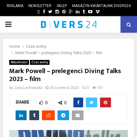
REKLAMA
NEWSLETTER
SKLEP
MAGAZYN KWARTALNIK DIVERS24
FACEBOOK
TWITTER
INSTAGRAM
PINTEREST
GOOGLE
LINKEDIN
TUMBLR
YOUTUBE
VIMEO
PRIMARY
ube
MENU
Home
Czas wolny
Mark Powell – prelegenci Diving Talks 2023 – film
Aktualności
Czas wolny
Mark Powell – prelegenci Diving Talks
2023 – film
by
Julia Lachowska
29 czerwca 2023
0
101
SHARE
0
0