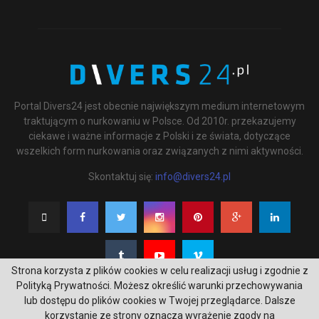
Portal Divers24 jest obecnie największym medium internetowym
traktującym o nurkowaniu w Polsce. Od 2010r. przekazujemy
ciekawe i ważne informacje z Polski i ze świata, dotyczące
wszelkich form nurkowania oraz związanych z nimi aktywności.
Skontaktuj się:
info@divers24.pl
Strona korzysta z plików cookies w celu realizacji usług i zgodnie z
Polityką Prywatności. Możesz określić warunki przechowywania
lub dostępu do plików cookies w Twojej przeglądarce. Dalsze
korzystanie ze strony oznacza wyrażenie zgody na