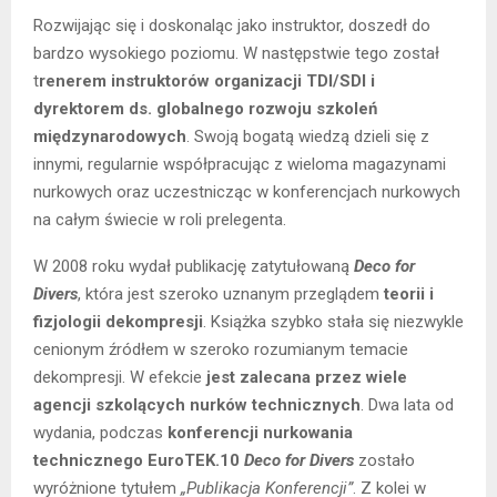
Rozwijając się i doskonaląc jako instruktor, doszedł do
bardzo wysokiego poziomu. W następstwie tego został
t
renerem instruktorów organizacji TDI/SDI i
dyrektorem ds. globalnego rozwoju szkoleń
międzynarodowych
. Swoją bogatą wiedzą dzieli się z
innymi, regularnie współpracując z wieloma magazynami
nurkowych oraz uczestnicząc w konferencjach nurkowych
na całym świecie w roli prelegenta.
W 2008 roku wydał publikację zatytułowaną
Deco for
Divers
, która jest szeroko uznanym przeglądem
teorii i
fizjologii dekompresji
. Książka szybko stała się niezwykle
cenionym źródłem w szeroko rozumianym temacie
dekompresji. W efekcie
jest zalecana przez wiele
agencji szkolących nurków technicznych
. Dwa lata od
wydania, podczas
konferencji nurkowania
technicznego EuroTEK.10
Deco for Divers
zostało
wyróżnione tytułem
„Publikacja Konferencji”
. Z kolei w