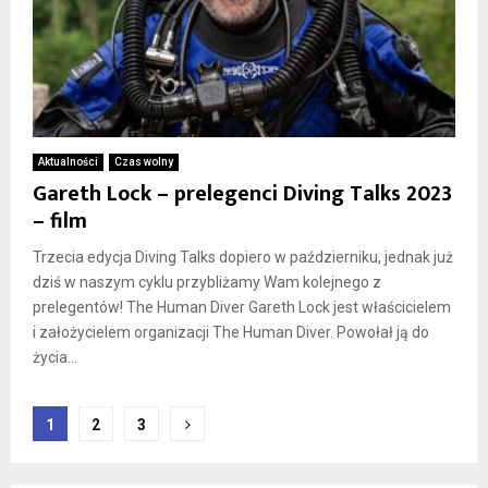
Aktualności
Czas wolny
Gareth Lock – prelegenci Diving Talks 2023
– film
Trzecia edycja Diving Talks dopiero w październiku, jednak już
dziś w naszym cyklu przybliżamy Wam kolejnego z
prelegentów! The Human Diver Gareth Lock jest właścicielem
i założycielem organizacji The Human Diver. Powołał ją do
życia...
Nawigacja
1
2
3
po