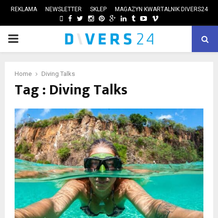
REKLAMA
NEWSLETTER
SKLEP
MAGAZYN KWARTALNIK DIVERS24
FACEBOOK
TWITTER
INSTAGRAM
PINTEREST
GOOGLE
LINKEDIN
TUMBLR
YOUTUBE
VIMEO
PRIMARY
ube
MENU
Home
Diving Talks
Tag : Diving Talks