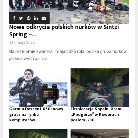
Nowe odkrycia polskich nurków w Sintzi
Spring –...
6 maja 2025
Na przełomie kwietnia i maja 2025 roku polska grupa nurków
jaskiniowych po raz...
Garmin Descent X50i nowy
Eksploracja Kopalni Uranu
gracz na rynku
„Podgórze” w Kowarach
komputerów...
poziom -230...