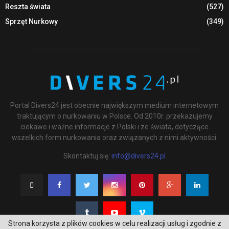
Reszta świata
(527)
Sprzęt Nurkowy
(349)
Portal Divers24 jest obecnie największym medium internetowym
traktującym o nurkowaniu w Polsce. Od 2010r. przekazujemy
ciekawe i ważne informacje z Polski i ze świata, dotyczące
wszelkich form nurkowania oraz związanych z nimi aktywności.
Skontaktuj się:
info@divers24.pl
Strona korzysta z plików cookies w celu realizacji usług i zgodnie z