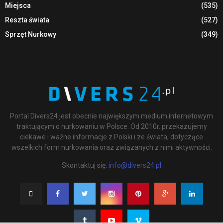
Miejsca
(535)
Reszta świata
(527)
Sprzęt Nurkowy
(349)
Portal Divers24 jest obecnie największym medium internetowym
traktującym o nurkowaniu w Polsce. Od 2010r. przekazujemy
ciekawe i ważne informacje z Polski i ze świata, dotyczące
wszelkich form nurkowania oraz związanych z nimi aktywności.
Skontaktuj się:
info@divers24.pl