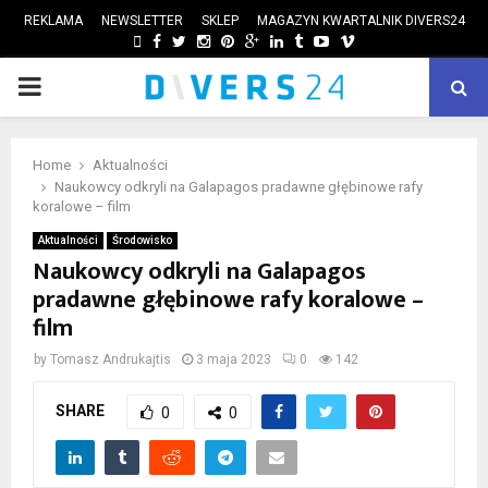
REKLAMA
NEWSLETTER
SKLEP
MAGAZYN KWARTALNIK DIVERS24
FACEBOOK
TWITTER
INSTAGRAM
PINTEREST
GOOGLE
LINKEDIN
TUMBLR
YOUTUBE
VIMEO
PRIMARY
ube
MENU
Home
Aktualności
Naukowcy odkryli na Galapagos pradawne głębinowe rafy
koralowe – film
Aktualności
Środowisko
Naukowcy odkryli na Galapagos
pradawne głębinowe rafy koralowe –
film
by
Tomasz Andrukajtis
3 maja 2023
0
142
SHARE
0
0