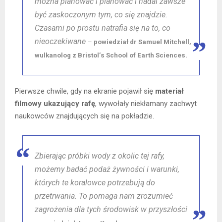
można planować i planować i nadal zawsze
być zaskoczonym tym, co się znajdzie.
Czasami po prostu natrafia się na to, co
nieoczekiwane
–
powiedział dr Samuel Mitchell,
wulkanolog z Bristol’s School of Earth Sciences.
Pierwsze chwile, gdy na ekranie pojawił się
materiał
filmowy
ukazujący rafę
, wywołały niekłamany zachwyt
naukowców znajdujących się na pokładzie.
Zbierając próbki wody z okolic tej rafy,
możemy badać podaż żywności i warunki,
których te koralowce potrzebują do
przetrwania. To pomaga nam zrozumieć
zagrożenia dla tych środowisk w przyszłości