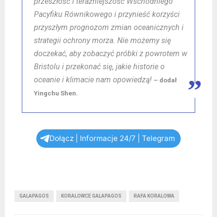
przeszłość i teraźniejszość Wschodniego
Pacyfiku Równikowego i przynieść korzyści
przyszłym prognozom zmian oceanicznych i
strategii ochrony morza. Nie możemy się
doczekać, aby zobaczyć próbki z powrotem w
Bristolu i przekonać się, jakie historie o
oceanie i klimacie nam opowiedzą!
– dodał
Yingchu Shen.
Dołącz | Informacje 24/7 | Telegram
GALAPAGOS
KORALOWCE GALAPAGOS
RAFA KORALOWA