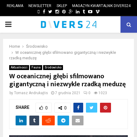
REKLAMA
NEWSLETTER
SKLEP
MAGAZYN KWARTALNIK DIVERS24
FACEBOOK
TWITTER
INSTAGRAM
PINTEREST
GOOGLE
LINKEDIN
TUMBLR
YOUTUBE
VIMEO
PRIMARY
ube
MENU
Home
Środowisko
W oceanicznej głębi sfilmowano gigantyczną i niezwykle
rzadką meduzę
Aktualności
Fauna
Środowisko
W oceanicznej głębi sfilmowano
gigantyczną i niezwykle rzadką meduzę
by
Tomasz Andrukajtis
7 grudnia 2021
0
1023
SHARE
0
0