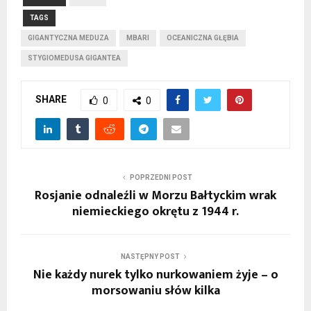
TAGS
GIGANTYCZNA MEDUZA
MBARI
OCEANICZNA GŁĘBIA
STYGIOMEDUSA GIGANTEA
SHARE
0
0
POPRZEDNI POST
Rosjanie odnaleźli w Morzu Bałtyckim wrak
niemieckiego okrętu z 1944 r.
NASTĘPNY POST
Nie każdy nurek tylko nurkowaniem żyje – o
morsowaniu słów kilka