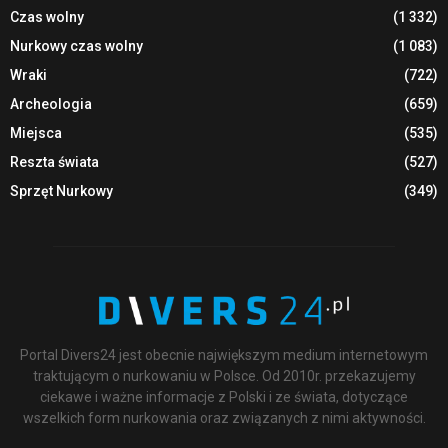
Czas wolny
(1 332)
Nurkowy czas wolny
(1 083)
Wraki
(722)
Archeologia
(659)
Miejsca
(535)
Reszta świata
(527)
Sprzęt Nurkowy
(349)
Portal Divers24 jest obecnie największym medium internetowym
traktującym o nurkowaniu w Polsce. Od 2010r. przekazujemy
ciekawe i ważne informacje z Polski i ze świata, dotyczące
wszelkich form nurkowania oraz związanych z nimi aktywności.