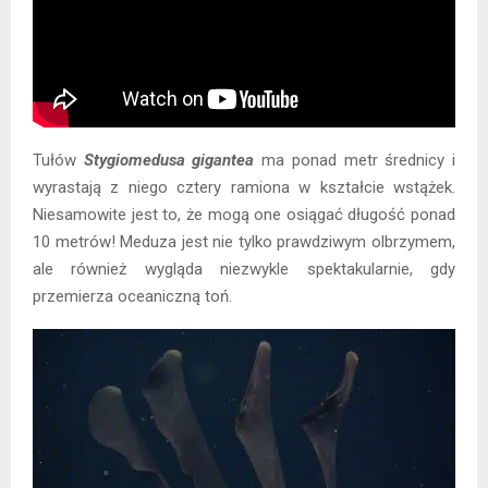
Tułów
Stygiomedusa gigantea
ma ponad metr średnicy i
wyrastają z niego cztery ramiona w kształcie wstążek.
Niesamowite jest to, że mogą one osiągać długość ponad
10 metrów! Meduza jest nie tylko prawdziwym olbrzymem,
ale również wygląda niezwykle spektakularnie, gdy
przemierza oceaniczną toń.