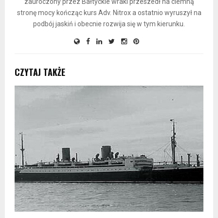
zauroczony przez Bałtyckie wraki przeszedł na ciemną
stronę mocy kończąc kurs Adv. Nitrox a ostatnio wyruszył na
podbój jaskiń i obecnie rozwija się w tym kierunku.
CZYTAJ TAKŻE