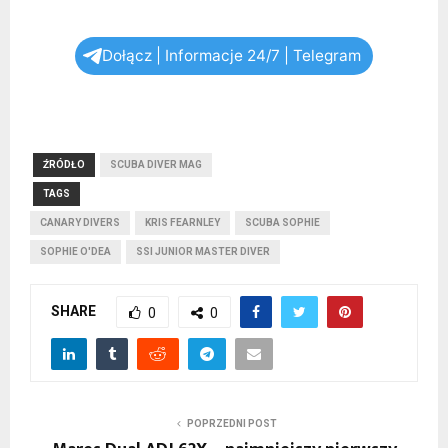
Dołącz | Informacje 24/7 | Telegram
ŹRÓDŁO
SCUBA DIVER MAG
TAGS
CANARY DIVERS
KRIS FEARNLEY
SCUBA SOPHIE
SOPHIE O'DEA
SSI JUNIOR MASTER DIVER
SHARE
0
0
POPRZEDNI POST