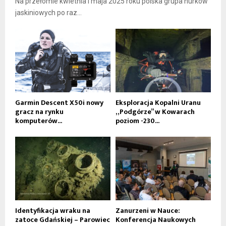
Na przełomie kwietnia i maja 2025 roku polska grupa nurków
jaskiniowych po raz...
Garmin Descent X50i nowy
Eksploracja Kopalni Uranu
gracz na rynku
„Podgórze” w Kowarach
komputerów...
poziom -230...
Identyfikacja wraku na
Zanurzeni w Nauce:
zatoce Gdańskiej – Parowiec
Konferencja Naukowych