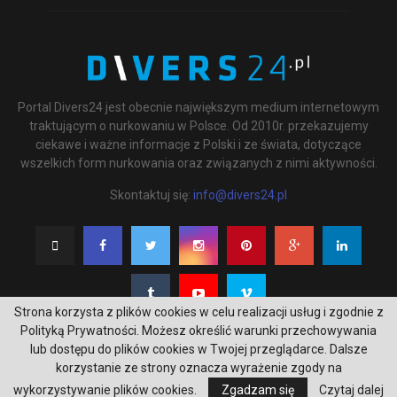
Portal Divers24 jest obecnie największym medium internetowym
traktującym o nurkowaniu w Polsce. Od 2010r. przekazujemy
ciekawe i ważne informacje z Polski i ze świata, dotyczące
wszelkich form nurkowania oraz związanych z nimi aktywności.
Skontaktuj się:
info@divers24.pl
Strona korzysta z plików cookies w celu realizacji usług i zgodnie z
Polityką Prywatności. Możesz określić warunki przechowywania
lub dostępu do plików cookies w Twojej przeglądarce. Dalsze
korzystanie ze strony oznacza wyrażenie zgody na
@2020 - underwatermedia.pl. All Right Reserved. Designed and Developed by
wykorzystywanie plików cookies.
Zgadzam się
Czytaj dalej
Tworzenie stron internetowych Gdańsk