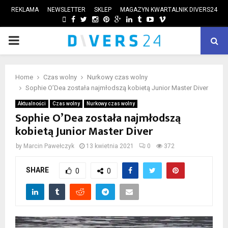
REKLAMA
NEWSLETTER
SKLEP
MAGAZYN KWARTALNIK DIVERS24
FACEBOOK
TWITTER
INSTAGRAM
PINTEREST
GOOGLE
LINKEDIN
TUMBLR
YOUTUBE
VIMEO
PRIMARY
ube
MENU
Home
Czas wolny
Nurkowy czas wolny
Sophie O’Dea została najmłodszą kobietą Junior Master Diver
Aktualności
Czas wolny
Nurkowy czas wolny
Sophie O’Dea została najmłodszą
kobietą Junior Master Diver
by
Marcin Pawełczyk
13 kwietnia 2021
0
372
SHARE
0
0