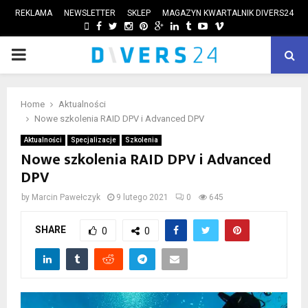
REKLAMA
NEWSLETTER
SKLEP
MAGAZYN KWARTALNIK DIVERS24
FACEBOOK
TWITTER
INSTAGRAM
PINTEREST
GOOGLE
LINKEDIN
TUMBLR
YOUTUBE
VIMEO
PRIMARY
ube
MENU
Home
Aktualności
Nowe szkolenia RAID DPV i Advanced DPV
Aktualności
Specjalizacje
Szkolenia
Nowe szkolenia RAID DPV i Advanced
DPV
by
Marcin Pawełczyk
9 lutego 2021
0
645
SHARE
0
0