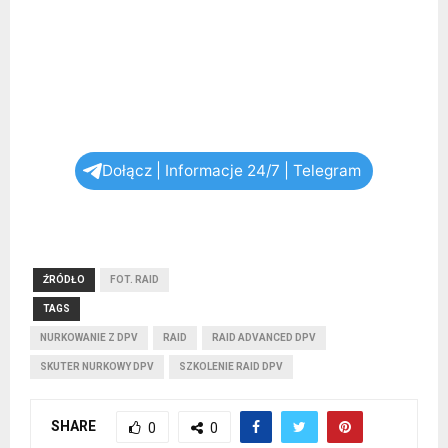
Dołącz | Informacje 24/7 | Telegram
ŹRÓDŁO
FOT. RAID
TAGS
NURKOWANIE Z DPV
RAID
RAID ADVANCED DPV
SKUTER NURKOWY DPV
SZKOLENIE RAID DPV
SHARE
0
0