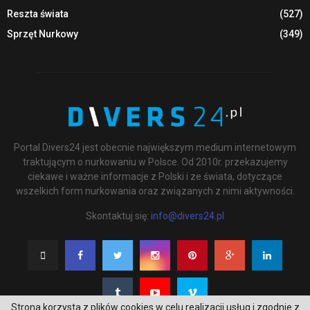
Reszta świata
(527)
Sprzęt Nurkowy
(349)
Portal Divers24 jest obecnie największym medium internetowym
traktującym o nurkowaniu w Polsce. Od 2010r. przekazujemy
ciekawe i ważne informacje z Polski i ze świata, dotyczące
wszelkich form nurkowania oraz związanych z nimi aktywności.
Skontaktuj się:
info@divers24.pl
Strona korzysta z plików cookies w celu realizacji usług i zgodnie z