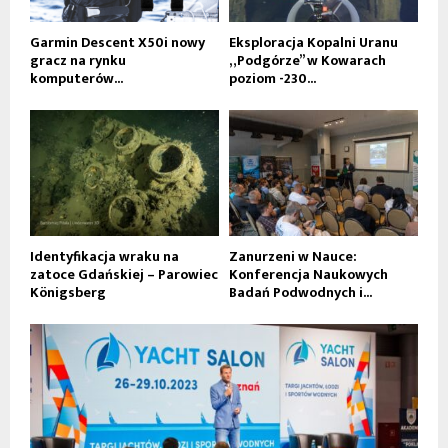
Garmin Descent X50i nowy
Eksploracja Kopalni Uranu
gracz na rynku
„Podgórze” w Kowarach
komputerów...
poziom -230...
Identyfikacja wraku na
Zanurzeni w Nauce:
zatoce Gdańskiej – Parowiec
Konferencja Naukowych
Königsberg
Badań Podwodnych i...