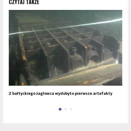
CZYTAJ TAKŻE
Z bałtyckiego żaglowca wydobyto pierwsze artefakty
8