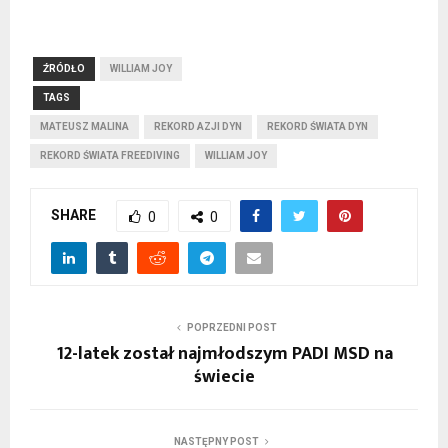
ŹRÓDŁO
WILLIAM JOY
TAGS
MATEUSZ MALINA
REKORD AZJI DYN
REKORD ŚWIATA DYN
REKORD ŚWIATA FREEDIVING
WILLIAM JOY
SHARE
0
0
POPRZEDNI POST
12-latek został najmłodszym PADI MSD na
świecie
NASTĘPNY POST