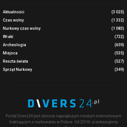
Aktualności
(3 025)
Czas wolny
(1 332)
Nurkowy czas wolny
(1 083)
Wraki
(722)
Archeologia
(659)
Miejsca
(535)
Reszta świata
(527)
Sprzęt Nurkowy
(349)
Portal Divers24 jest obecnie największym medium internetowym
traktującym o nurkowaniu w Polsce. Od 2010r. przekazujemy