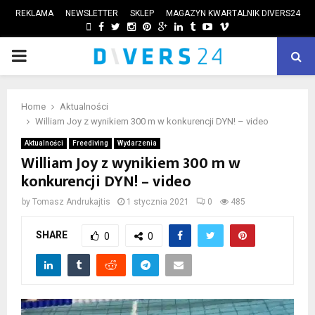
REKLAMA
NEWSLETTER
SKLEP
MAGAZYN KWARTALNIK DIVERS24
FACEBOOK
TWITTER
INSTAGRAM
PINTEREST
GOOGLE
LINKEDIN
TUMBLR
YOUTUBE
VIMEO
PRIMARY
ube
MENU
Home
Aktualności
William Joy z wynikiem 300 m w konkurencji DYN! – video
Aktualności
Freediving
Wydarzenia
William Joy z wynikiem 300 m w
konkurencji DYN! – video
by
Tomasz Andrukajtis
1 stycznia 2021
0
485
SHARE
0
0