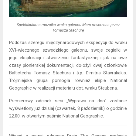
Spektakularna mozaika wraku galeonu Mars stworzona przez
Tomasza Stachurę
Podczas szeregu międzynarodowych ekspedycji do wraku
XVI-wiecznego szwedzkiego galeonu, swoje cegiełki w
jego eksploracji i stworzeniu fantastycznej i jak na owe
czasy pionierskiej dokumentacji, dołożyli dwaj członkowie
Baltictechu Tomasz Stachura i ś.p. Dimitris Stavrakakis.
Trójmiejska grupa pomogła również ekipie National
Geographic w realizacji materiału dot. wraku Steubena.
Premierowy odcinek serii „Wyprawa na dno” zostanie
wyświetlony już dzisiaj (czwartek, 8 październik) o godzinie
22.00, w otwartym paśmie National Geographic.
Więcej o nowej odsłonie Drain The Oceans możecie