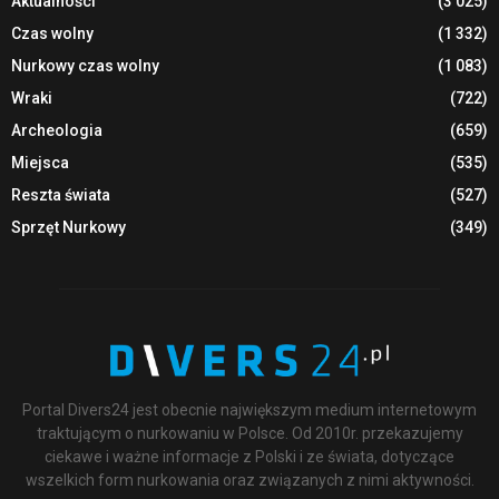
Aktualności
(3 025)
Czas wolny
(1 332)
Nurkowy czas wolny
(1 083)
Wraki
(722)
Archeologia
(659)
Miejsca
(535)
Reszta świata
(527)
Sprzęt Nurkowy
(349)
Portal Divers24 jest obecnie największym medium internetowym
traktującym o nurkowaniu w Polsce. Od 2010r. przekazujemy
ciekawe i ważne informacje z Polski i ze świata, dotyczące
wszelkich form nurkowania oraz związanych z nimi aktywności.