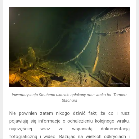
Inwentaryzacja Steubena ukazała opłakany stan wraku fot. Tomasz
Stachura
Nie powinien zatem nikogo dziwić fakt, że co i rusz
pojawiają się informacje o odnalezieniu kolejnego wraku,
najczęściej wraz ze wspaniałą dokumentacją
fotograficzną i wideo. Bazując na wielkich odkryciach i