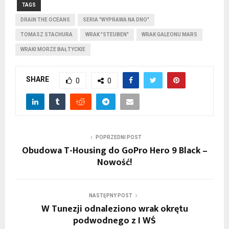
TAGS
DRAIN THE OCEANS
SERIA "WYPRAWA NA DNO"
TOMASZ STACHURA
WRAK "STEUBEN"
WRAK GALEONU MARS
WRAKI MORZE BAŁTYCKIE
SHARE
0
0
POPRZEDNI POST
Obudowa T-Housing do GoPro Hero 9 Black –
Nowość!
NASTĘPNY POST
W Tunezji odnaleziono wrak okrętu
podwodnego z I WŚ