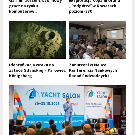
Garmin Descent X50i nowy
Eksploracja Kopalni Uranu
gracz na rynku
„Podgórze” w Kowarach
komputerów...
poziom -230...
Identyfikacja wraku na
Zanurzeni w Nauce:
zatoce Gdańskiej – Parowiec
Konferencja Naukowych
Königsberg
Badań Podwodnych i...