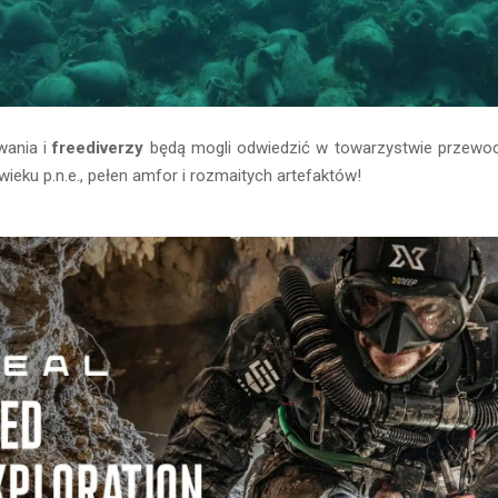
wania i
freediverzy
będą mogli odwiedzić w towarzystwie przewodn
wieku p.n.e., pełen amfor i rozmaitych artefaktów!