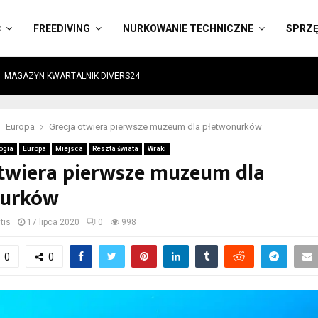
Ć
FREEDIVING
NURKOWANIE TECHNICZNE
SPRZ
MAGAZYN KWARTALNIK DIVERS24
Europa
Grecja otwiera pierwsze muzeum dla płetwonurków
ogia
Europa
Miejsca
Reszta świata
Wraki
otwiera pierwsze muzeum dla
nurków
tis
17 lipca 2020
0
998
0
0