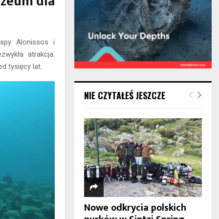
uzeum dla
py Alonissos i
zwykła atrakcja.
 tysięcy lat.
NIE CZYTAŁEŚ JESZCZE
Nowe odkrycia polskich