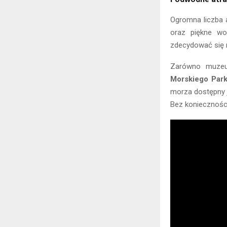
Ogromna liczba 
oraz piękne w
zdecydować się n
Zarówno muzeum
Morskiego Par
morza dostępny j
Bez koniecznośc