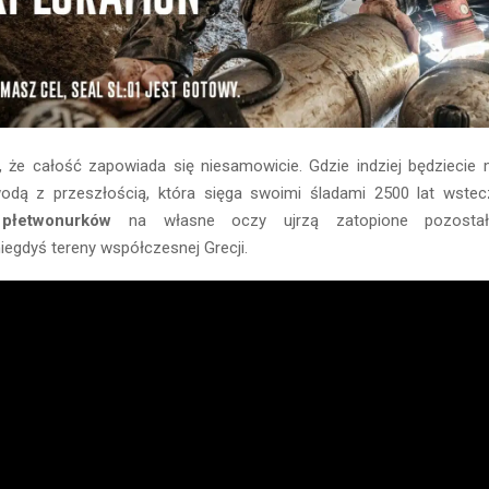
 że całość zapowiada się niesamowicie. Gdzie indziej będziecie m
dą z przeszłością, która sięga swoimi śladami 2500 lat wstec
łetwonurków
na własne oczy ujrzą zatopione pozostałośc
iegdyś tereny współczesnej Grecji.