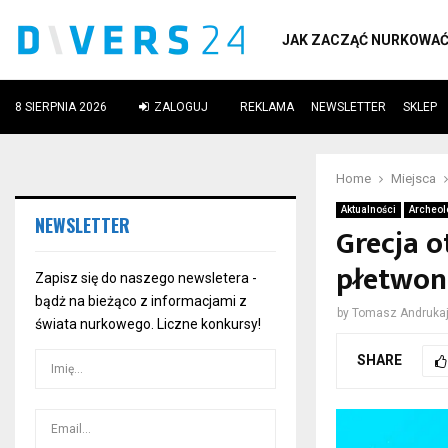
JAK ZACZĄĆ NURKOWA
8 SIERPNIA 2026
ZALOGUJ
REKLAMA
NEWSLETTER
SKLEP
ube
Home
Miejsca
Aktualności
Archeol
NEWSLETTER
Grecja 
płetwo
Zapisz się do naszego newsletera -
bądż na bieżąco z informacjami z
by
Tomasz Andrukaj
świata nurkowego. Liczne konkursy!
SHARE