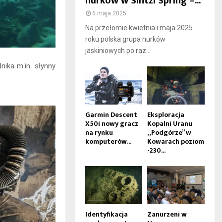
nurków w Sintzi Spring –...
6 maja 2025
Na przełomie kwietnia i maja 2025
roku polska grupa nurków
jaskiniowych po raz...
ika m.in. słynny
Garmin Descent
Eksploracja
X50i nowy gracz
Kopalni Uranu
na rynku
„Podgórze” w
komputerów...
Kowarach poziom
-230...
Identyfikacja
Zanurzeni w