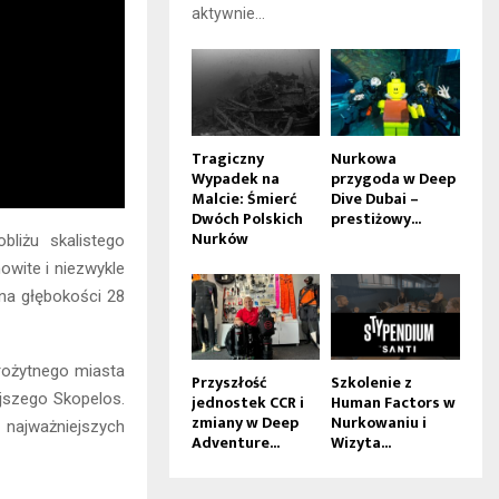
aktywnie...
Tragiczny
Nurkowa
Wypadek na
przygoda w Deep
Malcie: Śmierć
Dive Dubai –
Dwóch Polskich
prestiżowy...
Nurków
liżu skalistego
owite i niezwykle
na głębokości 28
rożytnego miasta
Przyszłość
Szkolenie z
ejszego Skopelos.
jednostek CCR i
Human Factors w
zmiany w Deep
Nurkowaniu i
 najważniejszych
Adventure...
Wizyta...