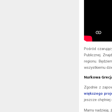
Pośród czarując
Publicznej. Zna
regionu. Będzie
wszystkiemu dzię
Nurkowa Grecj
Zgodnie z zapow
większego proj
jeszcze chętnie
Mamy nadzieję, ż