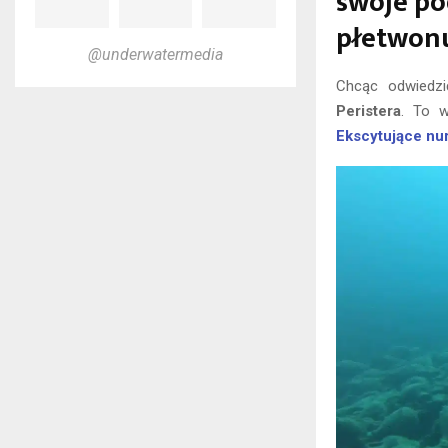
swoje po
płetwon
@underwatermedia
Chcąc odwiedz
Peristera
. To w
Ekscytujące nu