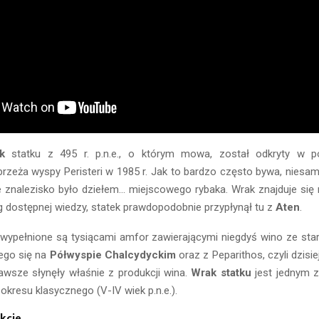
k
statku z 495 r. p.n.e., o którym mowa, został odkryty w pob
zeża wyspy Peristeri w 1985 r. Jak to bardzo często bywa, niesam
znalezisko było dziełem… miejscowego rybaka. Wrak znajduje się 
 dostępnej wiedzy, statek prawdopodobnie przypłynął tu z
Aten
.
wypełnione są tysiącami amfor zawierającymi niegdyś wino ze sta
ego się na
Półwyspie Chalcydyckim
oraz z Peparithos, czyli dzisi
awsze słynęły właśnie z produkcji wina.
Wrak statku
jest jednym z
kresu klasycznego (V-IV wiek p.n.e.).
kcje