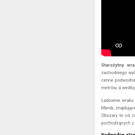
Starożytny wra
zachodniego wybr
cenne podwodne 
metrów, a według
Ładownie wraku 
Mendi, znajdując
Obszary te od z
pochodzących z o
Podwodne atra