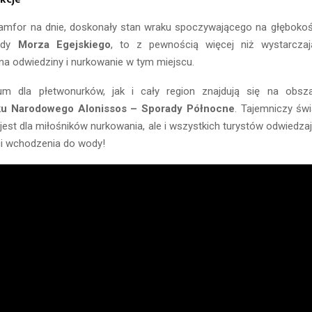
amfor na dnie, doskonały stan wraku spoczywającego na głęboko
ody
Morza Egejskiego
, to z pewnością więcej niż wystarcza
a odwiedziny i nurkowanie w tym miejscu.
 dla płetwonurków, jak i cały region znajdują się na obsz
ku Narodowego Alonissos – Sporady Północne
. Tajemniczy świ
est dla miłośników nurkowania, ale i wszystkich turystów odwiedza
i wchodzenia do wody!