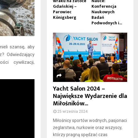
wraku na zatoce
Nauce:
Gdańskiej –
Konferencja
Parowiec
Naukowych
Königsberg
Badań
Podwodnych i...
ieli szansę, aby
z? Odwiedzający
i cywilizacji,
Yacht Salon 2024 –
Największe Wydarzenie dla
Miłośników...
25 września 2024
Miłośnicy sportów wodnych, pasjonaci
żeglarstwa, nurkowie oraz wszyscy,
którzy pragną spędzać czas