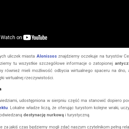
ych uliczek miasta
Alonissos
znajdziemy oczekuje na turystów Ce
jdziemy tu wszystkie szczegółowe informacje o zatopionej
antycz
my również mieli możliwość odbycia wirtualnego spaceru na dno, a
ki wirtualnej rzeczywistości.
a
iedziami, udostępniona w sierpniu część ma stanowić dopiero p
ektu
. Lokalne władze liczą, że oferując turystom kolejne wraki, uczy
j odwiedzaną
destynację nurkową
i turystyczną.
e za jakiś czas będziemy mogli zdać naszym czytelnikom pełną rel