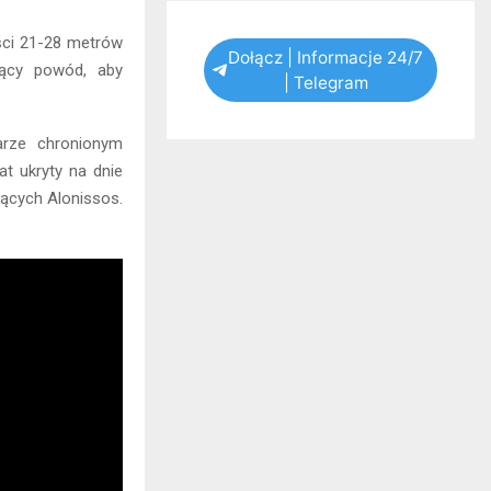
ści 21-28 metrów
Dołącz | Informacje 24/7
jący powód, aby
| Telegram
arze chronionym
at ukryty na dnie
jących Alonissos.