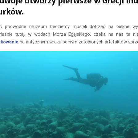
dwoje otworzy pierwsze w Grecji m
urków.
ić podwodne muzeum będziemy musieli dotrzeć na piękne wys
łaśnie tutaj, w wodach Morza Egejskiego, czeka na nas ta nie
rkowanie
na antycznym wraku pełnym zatopionych artefaktów sprzed