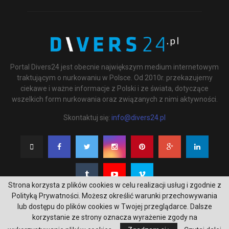
Portal Divers24 jest obecnie największym medium internetowym
traktującym o nurkowaniu w Polsce. Od 2010r. przekazujemy
ciekawe i ważne informacje z Polski i ze świata, dotyczące
wszelkich form nurkowania oraz związanych z nimi aktywności.
Skontaktuj się:
info@divers24.pl
Strona korzysta z plików cookies w celu realizacji usług i zgodnie z
Polityką Prywatności. Możesz określić warunki przechowywania
lub dostępu do plików cookies w Twojej przeglądarce. Dalsze
korzystanie ze strony oznacza wyrażenie zgody na
@2020 - underwatermedia.pl. All Right Reserved. Designed and Developed by