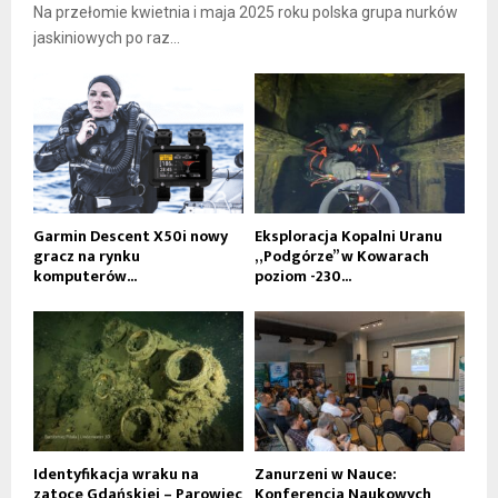
Na przełomie kwietnia i maja 2025 roku polska grupa nurków
jaskiniowych po raz...
Garmin Descent X50i nowy
Eksploracja Kopalni Uranu
gracz na rynku
„Podgórze” w Kowarach
komputerów...
poziom -230...
Identyfikacja wraku na
Zanurzeni w Nauce:
zatoce Gdańskiej – Parowiec
Konferencja Naukowych