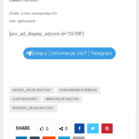
Źródło: rt.com, norwaytoday.info
Foto: Sjøforsvaret
[pro_ad_display_adzone id=”25708″]
Dołącz | Informacje 24/7 | Telegram
HNOMS „HELGE INGSTAD”
NURKOWANIE NORWEGIA
SJØFORSVARET
WRAK HELGE INGSTAD
WYPADEK „HELGE INGSTAD”
SHARE
0
0