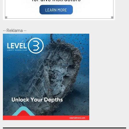
-- Reklama --