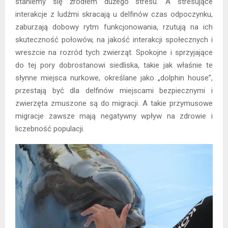
staniemy się źródłem dużego stresu. A stresujące
interakcje z ludźmi skracają u delfinów czas odpoczynku,
zaburzają dobowy rytm funkcjonowania, rzutują na ich
skuteczność połowów, na jakość interakcji społecznych i
wreszcie na rozród tych zwierząt. Spokojne i sprzyjające
do tej pory dobrostanowi siedliska, takie jak właśnie te
słynne miejsca nurkowe, określane jako „dolphin house”,
przestają być dla delfinów miejscami bezpiecznymi i
zwierzęta zmuszone są do migracji. A takie przymusowe
migracje zawsze mają negatywny wpływ na zdrowie i
liczebność populacji.