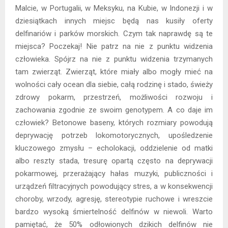
Malcie, w Portugalii, w Meksyku, na Kubie, w Indonezji i w
dziesiątkach innych miejsc będą nas kusiły oferty
delfinariów i parków morskich. Czym tak naprawdę są te
miejsca? Poczekaj! Nie patrz na nie z punktu widzenia
człowieka. Spójrz na nie z punktu widzenia trzymanych
tam zwierząt. Zwierząt, które miały albo mogły mieć na
wolności cały ocean dla siebie, całą rodzinę i stado, świeży
zdrowy pokarm, przestrzeń, możliwości rozwoju i
zachowania zgodnie ze swoim genotypem. A co daje im
człowiek? Betonowe baseny, których rozmiary powodują
deprywację potrzeb lokomotorycznych, upośledzenie
kluczowego zmysłu – echolokacji, oddzielenie od matki
albo reszty stada, tresurę opartą często na deprywacji
pokarmowej, przerażający hałas muzyki, publiczności i
urządzeń filtracyjnych powodujący stres, a w konsekwencji
choroby, wrzody, agresję, stereotypie ruchowe i wreszcie
bardzo wysoką śmiertelność delfinów w niewoli. Warto
pamiętać, że 50%
odłowionych dzikich delfinów nie