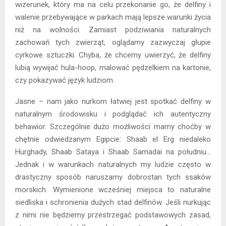
wizerunek, który ma na celu przekonanie go, że delfiny i
walenie przebywające w parkach mają lepsze warunki życia
niż na wolności. Zamiast podziwiania naturalnych
zachowań tych zwierząt, oglądamy zazwyczaj głupie
cyrkowe sztuczki. Chyba, że chcemy uwierzyć, że delfiny
lubią wywijać hula-hoop, malować pędzelkiem na kartonie,
czy pokazywać język ludziom.
Jasne – nam jako nurkom łatwiej jest spotkać delfiny w
naturalnym środowisku i podglądać ich autentyczny
behawior. Szczególnie dużo możliwości mamy choćby w
chętnie odwiedzanym Egipcie: Shaab el Erg niedaleko
Hurghady, Shaab Sataya i Shaab Samadai na południu…
Jednak i w warunkach naturalnych my ludzie często w
drastyczny sposób naruszamy dobrostan tych ssaków
morskich. Wymienione wcześniej miejsca to naturalne
siedliska i schronienia dużych stad delfinów. Jeśli nurkując
z nimi nie będziemy przestrzegać podstawowych zasad,