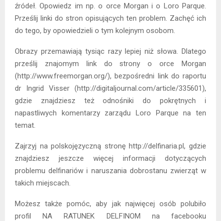
źródeł. Opowiedz im np. o orce Morgan i o Loro Parque.
Prześlij linki do stron opisujących ten problem. Zachęć ich
do tego, by opowiedzieli o tym kolejnym osobom.
Obrazy przemawiają tysiąc razy lepiej niż słowa. Dlatego
prześlij znajomym link do strony o orce Morgan
(http://www.freemorgan.org/), bezpośredni link do raportu
dr Ingrid Visser (http://digitaljournal.com/article/335601),
gdzie znajdziesz też odnośniki do pokrętnych i
napastliwych komentarzy zarządu Loro Parque na ten
temat.
Zajrzyj na polskojęzyczną stronę http://delfinaria.pl, gdzie
znajdziesz jeszcze więcej informacji dotyczących
problemu delfinariów i naruszania dobrostanu zwierząt w
takich miejscach.
Możesz także pomóc, aby jak najwięcej osób polubiło
profil NA RATUNEK DELFINOM na facebooku