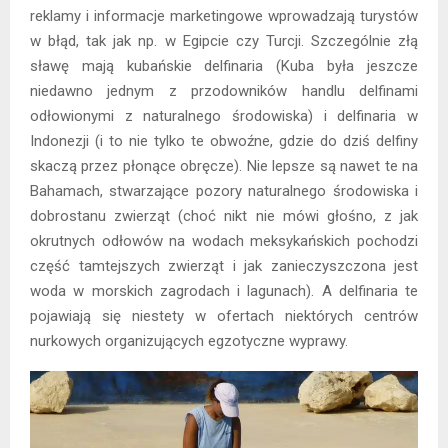
reklamy i informacje marketingowe wprowadzają turystów
w błąd, tak jak np. w Egipcie czy Turcji. Szczególnie złą
sławę mają kubańskie delfinaria (Kuba była jeszcze
niedawno jednym z przodowników handlu delfinami
odłowionymi z naturalnego środowiska) i delfinaria w
Indonezji (i to nie tylko te obwoźne, gdzie do dziś delfiny
skaczą przez płonące obręcze). Nie lepsze są nawet te na
Bahamach, stwarzające pozory naturalnego środowiska i
dobrostanu zwierząt (choć nikt nie mówi głośno, z jak
okrutnych odłowów na wodach meksykańskich pochodzi
część tamtejszych zwierząt i jak zanieczyszczona jest
woda w morskich zagrodach i lagunach). A delfinaria te
pojawiają się niestety w ofertach niektórych centrów
nurkowych organizujących egzotyczne wyprawy.