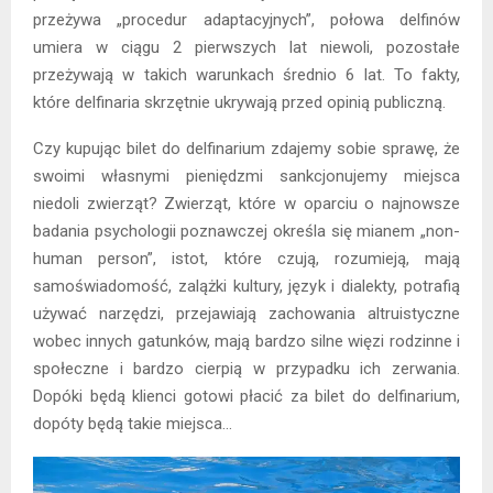
przeżywa „procedur adaptacyjnych”, połowa delfinów
umiera w ciągu 2 pierwszych lat niewoli, pozostałe
przeżywają w takich warunkach średnio 6 lat. To fakty,
które delfinaria skrzętnie ukrywają przed opinią publiczną.
Czy kupując bilet do delfinarium zdajemy sobie sprawę, że
swoimi własnymi pieniędzmi sankcjonujemy miejsca
niedoli zwierząt? Zwierząt, które w oparciu o najnowsze
badania psychologii poznawczej określa się mianem „non-
human person”, istot, które czują, rozumieją, mają
samoświadomość, zalążki kultury, język i dialekty, potrafią
używać narzędzi, przejawiają zachowania altruistyczne
wobec innych gatunków, mają bardzo silne więzi rodzinne i
społeczne i bardzo cierpią w przypadku ich zerwania.
Dopóki będą klienci gotowi płacić za bilet do delfinarium,
dopóty będą takie miejsca…