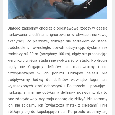
Dlatego zadbajmy chociaż o podstawowe rzeczy w czasie
nurkowania z delfinami, ignorowane w chwilach nurkowej
ekscytacji. Po pierwsze, zbliżając się zodiakiem do stada,
podchodźmy równolegle, powoli, utrzymując dystans nie
mniejszy niż 30 m (pożądany 100 m), nigdy nie przecinając
kierunku płynięcia stada i nie wpływając w stado. Po drugie
nigdy nie ścigajmy delfinów, nie manewrujmy i nie
przyspieszajmy w ich pobliżu. Unikajmy hałasu. Nie
podpływajmy łodzią do delfinów wewnątrz lagun ani
wyznaczonych stref odpoczynku. Po trzecie – pływając i
nurkując z nimi, nie dotykajmy delfinów, pozwólmy, aby to
one zdecydowały, czy mają ochotę się zbliżyć. Nie karmmy
ich, nie ścigajmy ich (zwłaszcza matek z cielętami) i nie
zbliżajmy się do kopulujących par. Po prostu cieszmy się