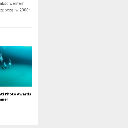
t absolwentem
ozpoczął w 2008r.
nti Photo Awards
nie!