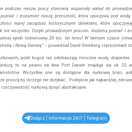
ne podczas naszej pracy stanowią wspaniały wkład do prowadzon
ej poznać i zrozumieć naszą przeszłość, która spoczywa pod wod
złości lepiej zarządzać historycznymi obiektami, które spoczywa
ak nie wszystko. Dzięki prowadzonym pracom, możemy poznać i zr
tatniej epoki lodowcowej 20 tys. lat temu! W tamtym czasie istni
stralię i Nową Gwineę”
– powiedział David Steinberg, reprezentant s
urkowych, jeżeli kogoś nie odstraszają mroczne wody, drapieżne g
meduzy, to na pewno na dnie Port Darwin znajduje się ok. 25 w
samolotów. Wszystkie one są dostępne dla nurkowej braci, je
e proszą by niczego nie dotykać… Podejście jak najbardziej zdrowe
ą rzeczywistość nurkową dosyć abstrakcyjne.
Dołącz | Informacje 24/7 | Telegram