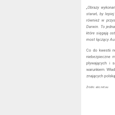
„Obrazy wykona
starań, by lepi
również w przys
Darwin. To jedn
które sięgają os
most łączący Au
Co do kwestii n
niebezpieczne 
pływających i 
warunkiem. Władz
znających polsk
Źródło: abc.net.au