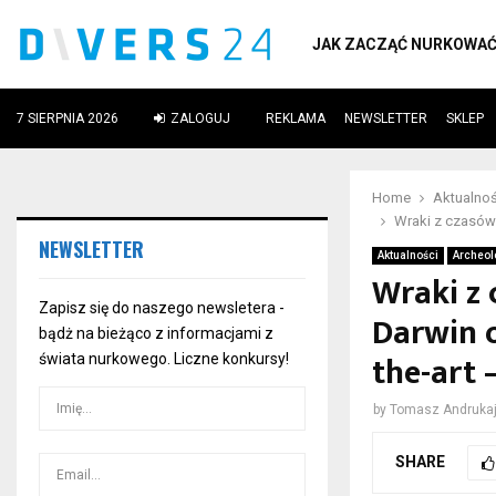
JAK ZACZĄĆ NURKOWA
7 SIERPNIA 2026
ZALOGUJ
REKLAMA
NEWSLETTER
SKLEP
ube
Home
Aktualnoś
Wraki z czasów I
NEWSLETTER
Aktualności
Archeol
Wraki z 
Zapisz się do naszego newsletera -
Darwin o
bądż na bieżąco z informacjami z
the-art 
świata nurkowego. Liczne konkursy!
by
Tomasz Andrukaj
SHARE