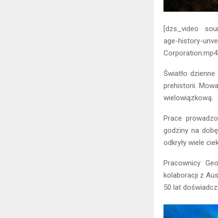
[dzs_video sour
age-history-unve
Corporation.mp4″
Światło dzienne
prehistorii. Mo
wielowiązkową.
Prace prowadzo
godziny na dobę
odkryły wiele cie
Pracownicy Geo
kolaboracji z Au
50 lat doświadc