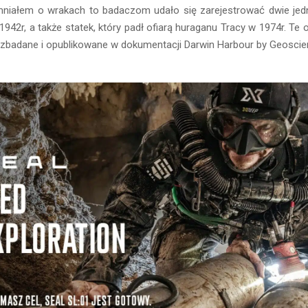
niałem o wrakach to badaczom udało się zarejestrować dwie jedn
42r, a także statek, który padł ofiarą huraganu Tracy w 1974r. Te 
 zbadane i opublikowane w dokumentacji Darwin Harbour by Geoscien