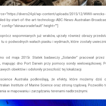
ce=”https://divers24.pl/wp-content/uploads/2015/12/WWII-wrecks-
iled-by-start-of-the-art-technology-ABC-News-Australian-Broadcas
 config=”skinauroradefault” height=””]
 oprócz wspomnianych już wraków, ujrzały również obrazy przedstaw
wa tu o podwodnych wałach piasku i wydmach, które zostały uwieczn
no od maja 2015r. Statek badawczy „Solander” pracował przez 
, mapując dno Port Darwin przy pomocy sondy wielowiązkowej. 
kawych obiektów i odsłoniły przeszłość tej lokalizacji.
science Australia podkreślają, że efekty, które możemy dziś o
stralian Institute of Marine Science oraz stroną rządową. Pozwoliło 
zenia w mapowaniu i zarządzaniu terenami nadbrzeżnymi.