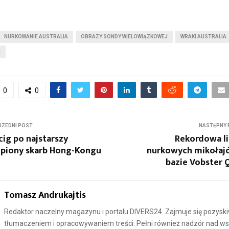
NURKOWANIE AUSTRALIA
OBRAZY SONDY WIELOWIĄZKOWEJ
WRAKI AUSTRALIA
N
0
0
ZEDNI POST
NASTĘPNY 
ig po najstarszy
Rekordowa l
opiony skarb Hong-Kongu
nurkowych mikołaj
bazie Vobster 
Tomasz Andrukajtis
Redaktor naczelny magazynu i portalu DIVERS24. Zajmuje się pozysk
tłumaczeniem i opracowywaniem treści. Pełni również nadzór nad ws