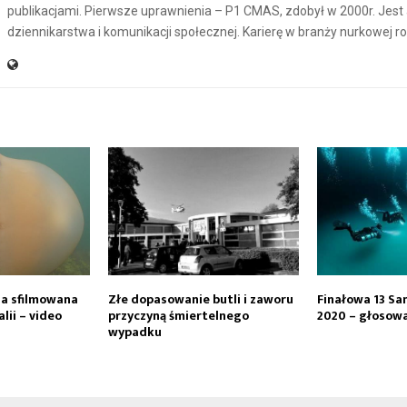
publikacjami. Pierwsze uprawnienia – P1 CMAS, zdobył w 2000r. Jes
dziennikarstwa i komunikacji społecznej. Karierę w branży nurkowej r
a sfilmowana
Złe dopasowanie butli i zaworu
Finałowa 13 Sa
ii – video
przyczyną śmiertelnego
2020 – głosowa
wypadku