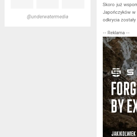
Skoro już wspom
Japończyków w 19
@underwatermedia
odkrycia zostały
-- Reklama --