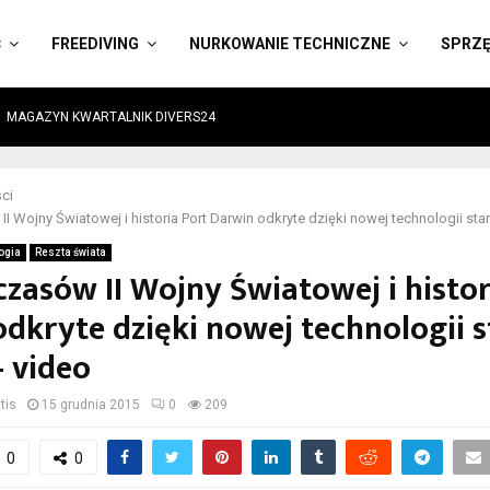
Ć
FREEDIVING
NURKOWANIE TECHNICZNE
SPRZ
MAGAZYN KWARTALNIK DIVERS24
ci
I Wojny Światowej i historia Port Darwin odkryte dzięki nowej technologii star
ogia
Reszta świata
czasów II Wojny Światowej i histor
dkryte dzięki nowej technologii s
– video
tis
15 grudnia 2015
0
209
0
0