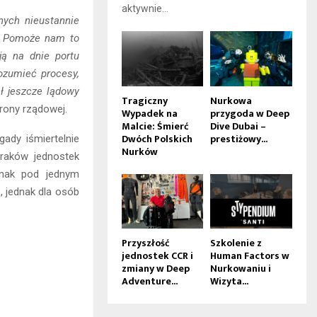
aktywnie...
ych nieustannie
ą. Pomoże nam to
ją na dnie portu
ozumieć procesy,
ał jeszcze lądowy
Tragiczny
Nurkowa
trony rządowej.
Wypadek na
przygoda w Deep
Malcie: Śmierć
Dive Dubai –
Dwóch Polskich
prestiżowy...
ady iśmiertelnie
Nurków
raków jednostek
dnak pod jednym
, jednak dla osób
Przyszłość
Szkolenie z
jednostek CCR i
Human Factors w
zmiany w Deep
Nurkowaniu i
Adventure...
Wizyta...