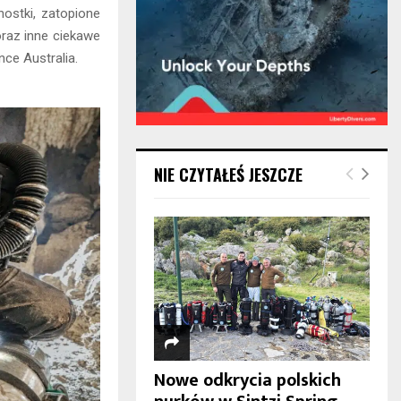
ostki, zatopione
oraz inne ciekawe
ce Australia.
NIE CZYTAŁEŚ JESZCZE
Nowe odkrycia polskich