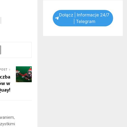
Dołącz | Informacje 24/7
| Telegram
POST
iczba
ów w
Quay!
iwaniem,
zystkimi