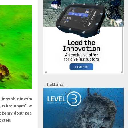
-- Reklama --
u innych niczym
„uzbrojonym” w
możemy dostrzec
ostek.