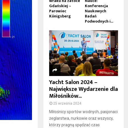
wraku na zatoce
Nauce:
Gdańskiej –
Konferencja
Parowiec
Naukowych
Königsberg
Badań
Podwodnych i...
Yacht Salon 2024 –
Największe Wydarzenie dla
Miłośników...
25 września 2024
Miłośnicy sportów wodnych, pasjonaci
żeglarstwa, nurkowie oraz wszyscy,
którzy pragną spędzać czas