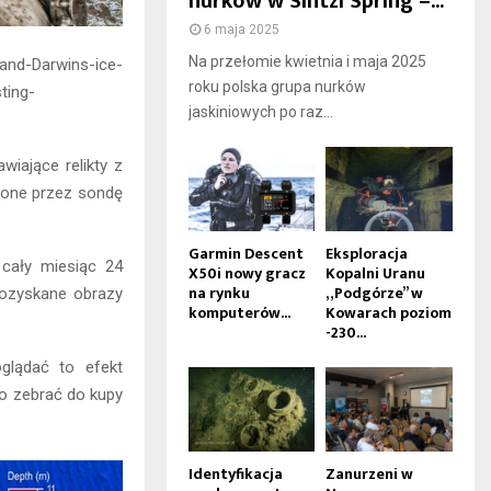
nurków w Sintzi Spring –...
6 maja 2025
Na przełomie kwietnia i maja 2025
and-Darwins-ice-
roku polska grupa nurków
ting-
jaskiniowych po raz...
iające relikty z
ione przez sondę
Garmin Descent
Eksploracja
cały miesiąc 24
X50i nowy gracz
Kopalni Uranu
na rynku
„Podgórze” w
Pozyskane obrazy
komputerów...
Kowarach poziom
-230...
glądać to efekt
to zebrać do kupy
Identyfikacja
Zanurzeni w