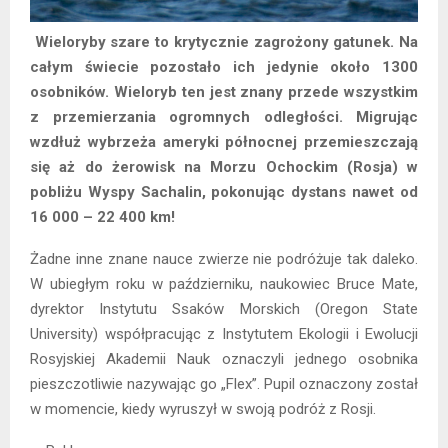
Wieloryby szare to krytycznie zagrożony gatunek. Na
całym świecie pozostało ich jedynie około 1300
osobników. Wieloryb ten jest znany przede wszystkim
z przemierzania ogromnych odległości. Migrując
wzdłuż wybrzeża ameryki północnej przemieszczają
się aż do żerowisk na Morzu Ochockim (Rosja) w
pobliżu Wyspy Sachalin, pokonując dystans nawet od
16 000 – 22 400 km!
Żadne inne znane nauce zwierze nie podróżuje tak daleko.
W ubiegłym roku w październiku, naukowiec Bruce Mate,
dyrektor Instytutu Ssaków Morskich (Oregon State
University) współpracując z Instytutem Ekologii i Ewolucji
Rosyjskiej Akademii Nauk oznaczyli jednego osobnika
pieszczotliwie nazywając go „Flex”. Pupil oznaczony został
w momencie, kiedy wyruszył w swoją podróż z Rosji.