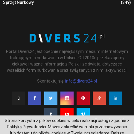
Sprzęt Nurkowy
(349)
Portal Divers24 jest obecnie największym medium internetowym
traktującym o nurkowaniu w Polsce. Od 2010r. przekazujemy
ciekawe i ważne informacje z Polski i ze świata, dotyczące
wszelkich form nurkowania oraz związanych z nimi aktywności.
Skontaktuj się:
info@divers24.pl
Strona korzysta z plików cookies w celu realizacji usług i zgodnie z
Polityką Prywatności. Możesz określić warunki przechowywania
lub dostępu do plików cookies w Twojej przeglądarce. Dalsze