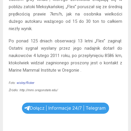
pobliżu zatoki Meksykańskiej. „Flex” poruszał się ze średnią
prędkością prawie 7km/h, jak na osobnika wielkości
dużego autokaru ważącego od 15 do 30 ton to całkiem
niezły wynik.
Po ponad 125 dniach obserwacji 13 letni „Flex” zaginął.
Ostatni sygnał wysłany przez jego nadajnik dotarł do
naukowców 4 lutego 2011 roku, po przepłynięciu 8586 km,
ktokolwiek widział zaginionego proszony jest o kontakt z
Marine Mammal Institute w Oregonie .
Foto:
wisley/flicker
Źródło: http://mmi.oregonstate.edu/
Dołącz | Informacje 24/7 | Telegram