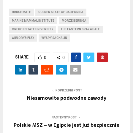
BRUCE MATE
GOLDEN STATE OF CALIFORNIA
MARINE MAMMAL INSTITUTE
MORZE BERINGA
OREGON STATE UNIVERSITY
THE EASTERN GRAY WHALE
WIELORYB FLEX
WYSPY SACHALIN
SHARE
0
0
POPRZEDNI POST
Niesamowite podwodne zawody
NASTĘPNY POST
Polskie MSZ – w Egipcie jest już bezpiecznie