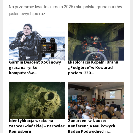
Na przełomie kwietnia i maja 2025 roku polska grupa nurków
jaskiniowych po raz...
Garmin Descent X50i nowy
Eksploracja Kopalni Uranu
gracz na rynku
„Podgórze” w Kowarach
komputerów...
poziom -230...
Identyfikacja wraku na
Zanurzeni w Nauce:
zatoce Gdańskiej – Parowiec
Konferencja Naukowych
Königsberg
Badań Podwodnych i...