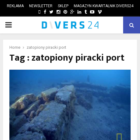
REKLAMA
NEWSLETTER
SKLEP
MAGAZYN KWARTALNIK DIVERS24
FACEBOOK
TWITTER
INSTAGRAM
PINTEREST
GOOGLE
LINKEDIN
TUMBLR
YOUTUBE
VIMEO
PRIMARY
ube
MENU
Home
zatopiony piracki port
Tag : zatopiony piracki port