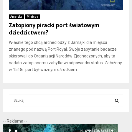
Ameryka
Miejsca
Zatopiony piracki port światowym
dziedzictwem?
Właśnie tego chcą archeolodzy z Jamajki dla miejsca
znanego pod nazwą Port Royal. Swoje zapytanie badacze
skierowali do Organizacji Narodów Zjednoczonych, aby ta
nadała zatopionemu zabytkowi odpowiedni status. Założony
w 1518r. port był ważnym ośrodkiem...
S
e
a
S
r
-- Reklama --
c
E
h