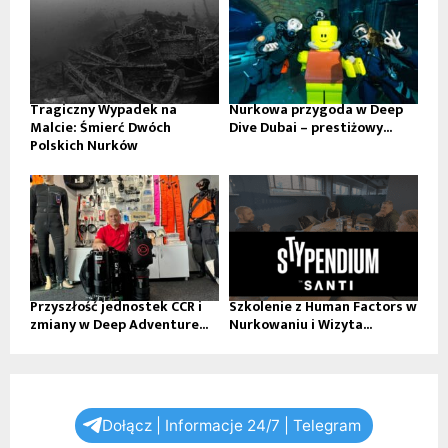
Tragiczny Wypadek na
Nurkowa przygoda w Deep
Malcie: Śmierć Dwóch
Dive Dubai – prestiżowy...
Polskich Nurków
Przyszłość jednostek CCR i
Szkolenie z Human Factors w
zmiany w Deep Adventure...
Nurkowaniu i Wizyta...
Dołącz | Informacje 24/7 | Telegram