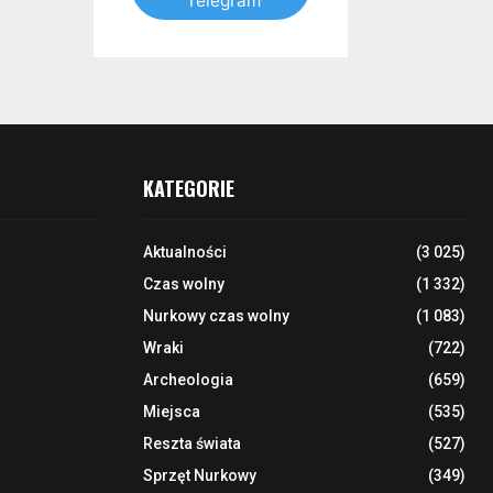
Telegram
KATEGORIE
Aktualności
(3 025)
Czas wolny
(1 332)
Nurkowy czas wolny
(1 083)
Wraki
(722)
Archeologia
(659)
Miejsca
(535)
Reszta świata
(527)
Sprzęt Nurkowy
(349)