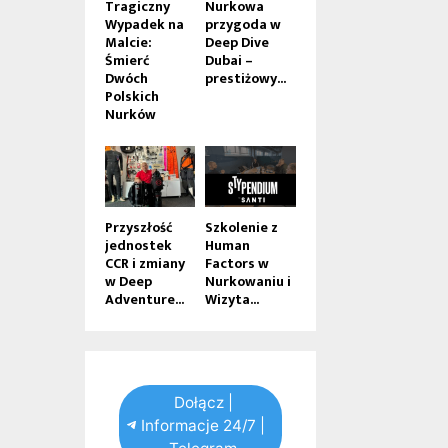
Tragiczny
Nurkowa
Wypadek na
przygoda w
Malcie:
Deep Dive
Śmierć
Dubai –
Dwóch
prestiżowy...
Polskich
Nurków
Przyszłość
Szkolenie z
jednostek
Human
CCR i zmiany
Factors w
w Deep
Nurkowaniu i
Adventure...
Wizyta...
Dołącz |
Informacje 24/7 |