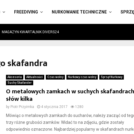
Ć
FREEDIVING
NURKOWANIE TECHNICZNE
SPRZ
MAGAZYN KWARTALNIK DIVERS24
go skafandra
Akcesoria
Aktualności
Czas wolny
Nurkowy czas wolny
Sprzęt Nurkowy
Suchy Skafander
O metalowych zamkach w suchych skafandrac
słów kilka
by
Piotr Przyimka
4 stycznia 2017
1280
Mówiąc o metalowych zamkach do sucharów, należy zacząć od tego
trzy różne grubości zamków. Widać to na zdjęciu, gdzie zostały
odpowiednio oznaczone. Najbardziej popularny w skafandrach nur