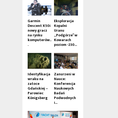
Garmin
Eksploracja
Descent X50i
Kopalni
nowy gracz
Uranu
na rynku
„Podgórze” w
komputerów..
Kowarach
.
poziom -230...
Identyfikacja
Zanurzeni w
wraku na
Nauce:
zatoce
Konferencja
Gdańskiej –
Naukowych
Parowiec
Badań
Königsberg
Podwodnych
i...