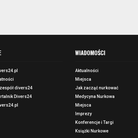
E
WIADOMOŚCI
vers24.pl
Aktualności
atności
Miejsca
 zespół divers24
Jak zacząć nurkować
talnik Divers24
Medycyna Nurkowa
vers24.pl
Miejsca
Imprezy
Konferencje i Targi
Książki Nurkowe