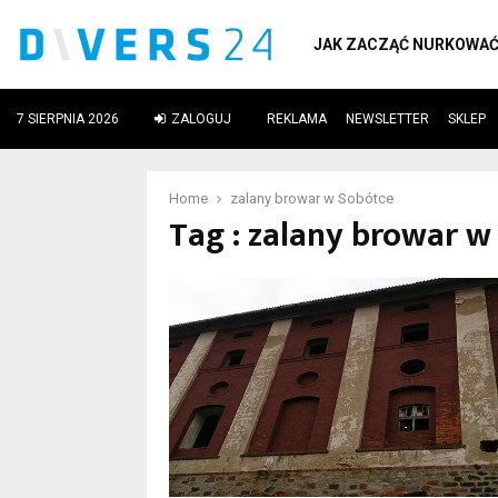
JAK ZACZĄĆ NURKOWA
7 SIERPNIA 2026
ZALOGUJ
REKLAMA
NEWSLETTER
SKLEP
ube
Home
zalany browar w Sobótce
Tag : zalany browar w