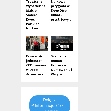
Tragiczny
Nurkowa
Wypadek na
przygoda w
Malcie:
Deep Dive
Śmierć
Dubai –
Dwóch
prestiżowy...
Polskich
Nurków
Przyszłość
Szkolenie z
jednostek
Human
CCR i zmiany
Factors w
w Deep
Nurkowaniu i
Adventure...
Wizyta...
Dołącz |
Informacje 24/7 |