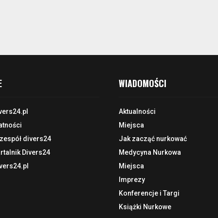
E
WIADOMOŚCI
vers24.pl
Aktualności
atności
Miejsca
 zespół divers24
Jak zacząć nurkować
talnik Divers24
Medycyna Nurkowa
vers24.pl
Miejsca
Imprezy
Konferencje i Targi
Książki Nurkowe