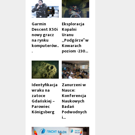
Garmin
Eksploracja
Descent X50i
Kopalni
nowy gracz
Uranu
na rynku
„Podgórze” w
komputerów..
Kowarach
.
poziom -230...
Identyfikacja
Zanurzeni w
wraku na
Nauce:
zatoce
Konferencja
Gdańskiej –
Naukowych
Parowiec
Badań
Königsberg
Podwodnych
i...