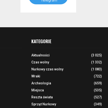
Telegram
KATEGORIE
Aktualności
(3 025)
Czas wolny
(1 332)
Nurkowy czas wolny
(1 083)
Wraki
(722)
Archeologia
(659)
Miejsca
(535)
Reszta świata
(527)
Sprzęt Nurkowy
(349)