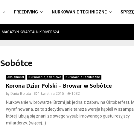
Ć
FREEDIVING
NURKOWANIE TECHNICZNE
SPRZ
MAGAZYN KWARTALNIK DIVERS24
 Sobótce
Aktualności
Nurkowanie jaskiniowe
Nurkowanie Techniczne
Korona Dziur Polski – Browar w Sobótce
by
Daria Boruta
1 kwietnia 2015
1032
Nurkowanie w browarze! Brzmi jak jedna z zabaw na Oktoberfest. M
wyrafinowana, za to zdecydowanie tańsza wersja kąpieli w szampa
której lubują się znani ze swego wysublimowanego gustu rosyjscy
miliarderzy. (więcej…)