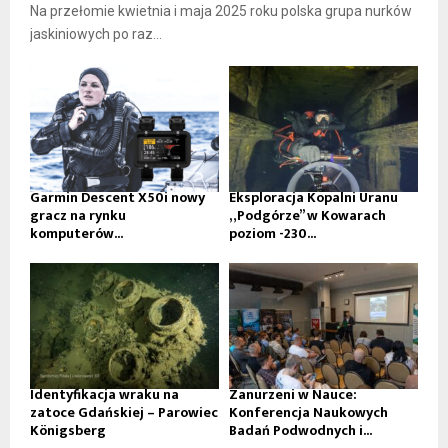
Na przełomie kwietnia i maja 2025 roku polska grupa nurków
jaskiniowych po raz...
Garmin Descent X50i nowy
Eksploracja Kopalni Uranu
gracz na rynku
„Podgórze” w Kowarach
komputerów...
poziom -230...
Identyfikacja wraku na
Zanurzeni w Nauce:
zatoce Gdańskiej – Parowiec
Konferencja Naukowych
Königsberg
Badań Podwodnych i...