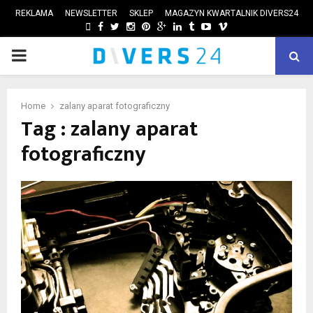
REKLAMA
NEWSLETTER
SKLEP
MAGAZYN KWARTALNIK DIVERS24
FACEBOOK
TWITTER
INSTAGRAM
PINTEREST
GOOGLE
LINKEDIN
TUMBLR
YOUTUBE
VIMEO
PRIMARY
ube
MENU
Home
zalany aparat fotograficzny
Tag : zalany aparat
fotograficzny