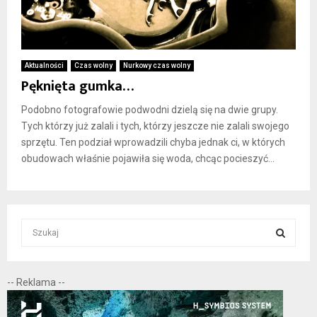
Aktualności
Czas wolny
Nurkowy czas wolny
Pęknięta gumka…
Podobno fotografowie podwodni dzielą się na dwie grupy.
Tych którzy już zalali i tych, którzy jeszcze nie zalali swojego
sprzętu. Ten podział wprowadzili chyba jednak ci, w których
obudowach właśnie pojawiła się woda, chcąc pocieszyć...
S
e
a
S
r
-- Reklama --
c
E
h
f