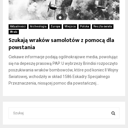
Aktualności
Archeologia
Europa
Miejsca
Polska
Reszta świata
Wraki
Szukają wraków samolotów z pomocą dla
powstania
Ciekawe informacje podają ogólnokrajowe media, powołując
się na depeszę prasową PAP. U wybrzeży Brindisi rozpoczęto
poszukiwania wraków bombowców, które pod koniec II Wojny
Światowej, wchodziły w skład 1586 Eskadry Specjalnego
Przeznaczenia, niosącej pomoc dla powstańczej...
S
e
a
S