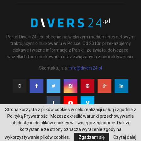
Portal Divers24 jest obecnie największym medium internetowym
traktującym o nurkowaniu w Polsce. Od 2010r. przekazujemy
ciekawe i ważne informacje z Polski i ze świata, dotyczące
wszelkich form nurkowania oraz związanych z nimi aktywności.
Skontaktuj się:
info@divers24.pl
Strona korzysta z plików cookies w celu realizacji usług i zgodnie z
Polityką Prywatności. Możesz określić warunki przechowywania
lub dostępu do plików cookies w Twojej przeglądarce. Dalsze
korzystanie ze strony oznacza wyrażenie zgody na
@2020 - underwatermedia.pl. All Right Reserved. Designed and Developed by
wykorzystywanie plików cookies.
Zgadzam się
Czytaj dalej
Tworzenie stron internetowych Gdańsk