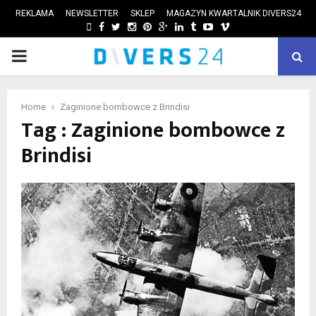
REKLAMA
NEWSLETTER
SKLEP
MAGAZYN KWARTALNIK DIVERS24
FACEBOOK
TWITTER
INSTAGRAM
PINTEREST
GOOGLE
LINKEDIN
TUMBLR
YOUTUBE
VIMEO
PRIMARY
ube
MENU
Home
Zaginione bombowce z Brindisi
Tag : Zaginione bombowce z
Brindisi