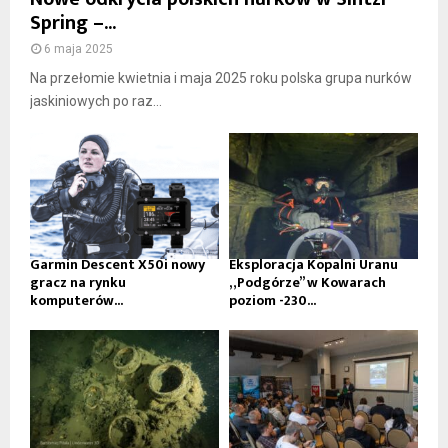
Spring –...
6 maja 2025
Na przełomie kwietnia i maja 2025 roku polska grupa nurków
jaskiniowych po raz...
Garmin Descent X50i nowy
Eksploracja Kopalni Uranu
gracz na rynku
„Podgórze” w Kowarach
komputerów...
poziom -230...