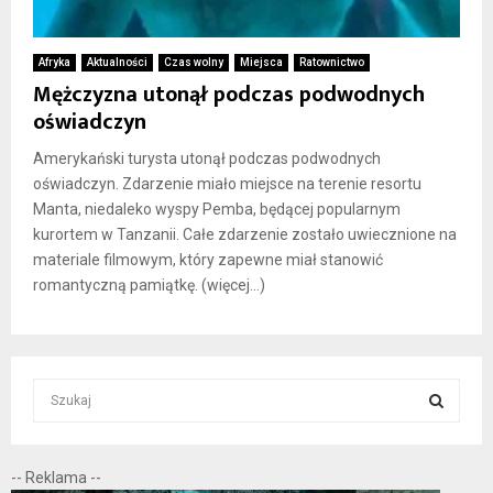
Afryka
Aktualności
Czas wolny
Miejsca
Ratownictwo
Mężczyzna utonął podczas podwodnych
oświadczyn
Amerykański turysta utonął podczas podwodnych
oświadczyn. Zdarzenie miało miejsce na terenie resortu
Manta, niedaleko wyspy Pemba, będącej popularnym
kurortem w Tanzanii. Całe zdarzenie zostało uwiecznione na
materiale filmowym, który zapewne miał stanowić
romantyczną pamiątkę. (więcej…)
S
e
a
S
r
-- Reklama --
c
E