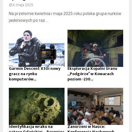
6 maja 2025
Na przełomie kwietnia i maja 2025 roku polska grupa nurków
jaskiniowych po raz...
Garmin Descent X50i nowy
Eksploracja Kopalni Uranu
gracz na rynku
„Podgórze” w Kowarach
komputerów...
poziom -230...
Identyfikacja wraku na
Zanurzeni w Nauce:
zatoce Gdańskiej – Parowiec
Konferencja Naukowych