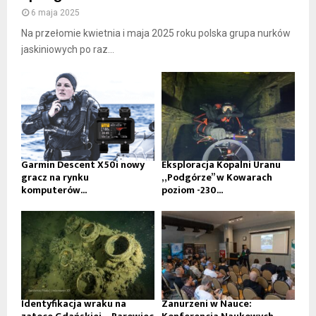
6 maja 2025
Na przełomie kwietnia i maja 2025 roku polska grupa nurków
jaskiniowych po raz...
Garmin Descent X50i nowy
Eksploracja Kopalni Uranu
gracz na rynku
„Podgórze” w Kowarach
komputerów...
poziom -230...
Identyfikacja wraku na
Zanurzeni w Nauce: