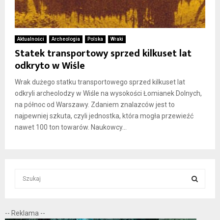
Aktualności
Archeologia
Polska
Wraki
Statek transportowy sprzed kilkuset lat
odkryto w Wiśle
Wrak dużego statku transportowego sprzed kilkuset lat
odkryli archeolodzy w Wiśle na wysokości Łomianek Dolnych,
na północ od Warszawy. Zdaniem znalazców jest to
najpewniej szkuta, czyli jednostka, która mogła przewieźć
nawet 100 ton towarów. Naukowcy...
S
e
a
S
r
-- Reklama --
c
E