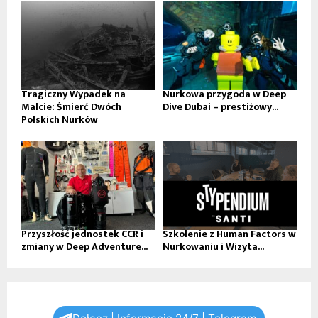
Tragiczny Wypadek na
Nurkowa przygoda w Deep
Malcie: Śmierć Dwóch
Dive Dubai – prestiżowy...
Polskich Nurków
Przyszłość jednostek CCR i
Szkolenie z Human Factors w
zmiany w Deep Adventure...
Nurkowaniu i Wizyta...