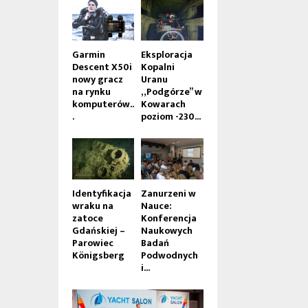
Garmin
Eksploracja
Descent X50i
Kopalni
nowy gracz
Uranu
na rynku
„Podgórze” w
komputerów..
Kowarach
.
poziom -230...
Identyfikacja
Zanurzeni w
wraku na
Nauce:
zatoce
Konferencja
Gdańskiej –
Naukowych
Parowiec
Badań
Königsberg
Podwodnych
i...