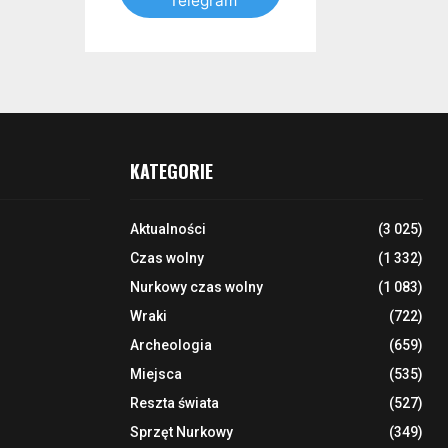
Telegram
KATEGORIE
Aktualności
(3 025)
Czas wolny
(1 332)
Nurkowy czas wolny
(1 083)
Wraki
(722)
Archeologia
(659)
Miejsca
(535)
Reszta świata
(527)
Sprzęt Nurkowy
(349)