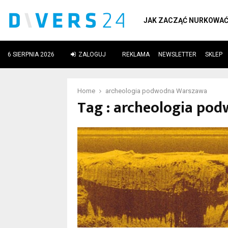
JAK ZACZĄĆ NURKOWA
6 SIERPNIA 2026
ZALOGUJ
REKLAMA
NEWSLETTER
SKLEP
ube
Home
archeologia podwodna Warszawa
Tag : archeologia po