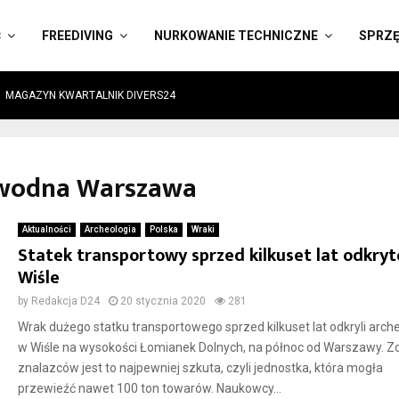
Ć
FREEDIVING
NURKOWANIE TECHNICZNE
SPRZ
MAGAZYN KWARTALNIK DIVERS24
dwodna Warszawa
Aktualności
Archeologia
Polska
Wraki
Statek transportowy sprzed kilkuset lat odkryt
Wiśle
by
Redakcja D24
20 stycznia 2020
281
Wrak dużego statku transportowego sprzed kilkuset lat odkryli arch
w Wiśle na wysokości Łomianek Dolnych, na północ od Warszawy. 
znalazców jest to najpewniej szkuta, czyli jednostka, która mogła
przewieźć nawet 100 ton towarów. Naukowcy...