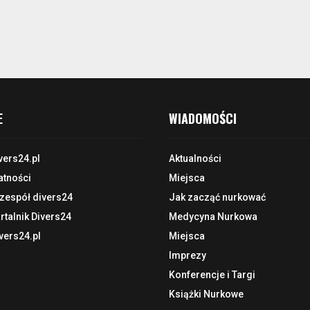
E
WIADOMOŚCI
vers24.pl
Aktualności
atności
Miejsca
 zespół divers24
Jak zacząć nurkować
talnik Divers24
Medycyna Nurkowa
vers24.pl
Miejsca
Imprezy
Konferencje i Targi
Książki Nurkowe