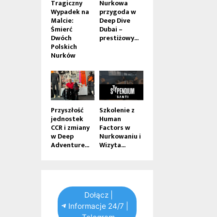
Tragiczny
Nurkowa
Wypadek na
przygoda w
Malcie:
Deep Dive
Śmierć
Dubai –
Dwóch
prestiżowy...
Polskich
Nurków
Przyszłość
Szkolenie z
jednostek
Human
CCR i zmiany
Factors w
w Deep
Nurkowaniu i
Adventure...
Wizyta...
Dołącz |
Informacje 24/7 |