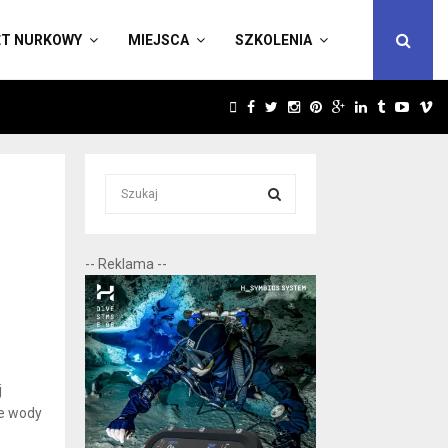
ĘT NURKOWY
MIEJSCA
SZKOLENIA
FACEBOOK
TWITTER
INSTAGRAM
PINTEREST
GOOGLE
LINKEDIN
TUMBLR
YOUT
V
S
e
a
S
r
-- Reklama --
c
E
h
f
A
o
r
R
:
j
C
ne wody
H