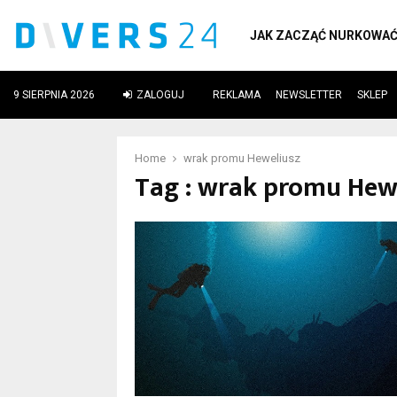
JAK ZACZĄĆ NURKOWA
9 SIERPNIA 2026
ZALOGUJ
REKLAMA
NEWSLETTER
SKLEP
ube
Home
wrak promu Heweliusz
Tag : wrak promu Hew