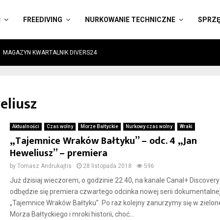
Ć
FREEDIVING
NURKOWANIE TECHNICZNE
SPRZ
MAGAZYN KWARTALNIK DIVERS24
eliusz
Aktualności
Czas wolny
Morze Bałtyckie
Nurkowy czas wolny
Wraki
„Tajemnice Wraków Bałtyku” – odc. 4 „Jan
Heweliusz” – premiera
by
Tomasz Andrukajtis
28 listopada 2018
596
Już dzisiaj wieczorem, o godzinie 22.40, na kanale Canal+ Discovery
odbędzie się premiera czwartego odcinka nowej serii dokumentalne
„Tajemnice Wraków Bałtyku”. Po raz kolejny zanurzymy się w zielo
Morza Bałtyckiego i mroki historii, choć...