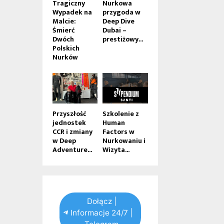
Tragiczny
Nurkowa
Wypadek na
przygoda w
Malcie:
Deep Dive
Śmierć
Dubai –
Dwóch
prestiżowy...
Polskich
Nurków
Przyszłość
Szkolenie z
jednostek
Human
CCR i zmiany
Factors w
w Deep
Nurkowaniu i
Adventure...
Wizyta...
Dołącz |
Informacje 24/7 |