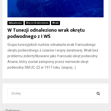
Aktualności
Morze Śródziemne
Wraki
W Tunezji odnaleziono wrak okrętu
podwodnego z I WŚ
Grupa tunezyjskich nurków odnalazła wrak francuskiego
okrętu podwodnego z czasów I wojny światowej. Wrak bez
problemu zidentyfikowano jako francuski okręt podwodny
Ariane, który został zatopiony przez niemiecki okręt
podwodny SM UC-22 w 1917 roku. (więcej…)
S
e
a
S
r
-- Reklama --