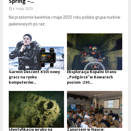
Spring –...
6 maja 2025
Na przełomie kwietnia i maja 2025 roku polska grupa nurków
jaskiniowych po raz...
Garmin Descent X50i nowy
Eksploracja Kopalni Uranu
gracz na rynku
„Podgórze” w Kowarach
komputerów...
poziom -230...
Identyfikacja wraku na
Zanurzeni w Nauce: