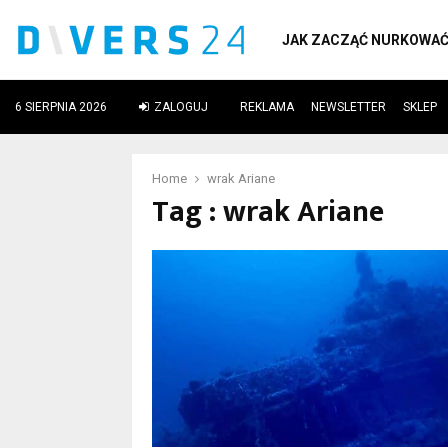
JAK ZACZĄĆ NURKOWA
6 SIERPNIA 2026
ZALOGUJ
REKLAMA
NEWSLETTER
SKLEP
ube
Home
wrak Ariane
Tag : wrak Ariane