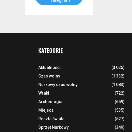
Telegram
KATEGORIE
Aktualności
(3 025)
Czas wolny
(1 332)
Nurkowy czas wolny
(1 083)
Wraki
(722)
Archeologia
(659)
Miejsca
(535)
Reszta świata
(527)
Sprzęt Nurkowy
(349)