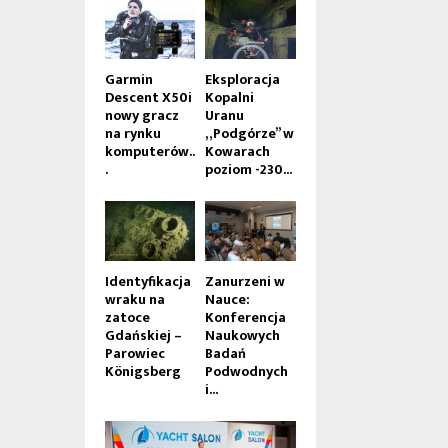
Garmin
Eksploracja
Descent X50i
Kopalni
nowy gracz
Uranu
na rynku
„Podgórze” w
komputerów..
Kowarach
.
poziom -230...
Identyfikacja
Zanurzeni w
wraku na
Nauce:
zatoce
Konferencja
Gdańskiej –
Naukowych
Parowiec
Badań
Königsberg
Podwodnych
i...