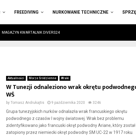
Ć
FREEDIVING
NURKOWANIE TECHNICZNE
SPRZ
MAGAZYN KWARTALNIK DIVERS24
Aktualności
Morze Śródziemne
Wraki
W Tunezji odnaleziono wrak okrętu podwodnego
WŚ
by
Tomasz Andrukajtis
9 października 2020
3246
Grupa tunezyjskich nurków odnalazła wrak francuskiego okrętu
podwodnego z czasów I wojny światowej. Wrak bez problemu
zidentyfikowano jako francuski okręt podwodny Ariane, który został
zatopiony przez niemiecki okręt podwodny SM UC-22 w 1917 roku.