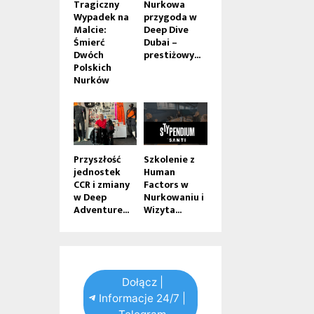
Tragiczny
Nurkowa
Wypadek na
przygoda w
Malcie:
Deep Dive
Śmierć
Dubai –
Dwóch
prestiżowy...
Polskich
Nurków
Przyszłość
Szkolenie z
jednostek
Human
CCR i zmiany
Factors w
w Deep
Nurkowaniu i
Adventure...
Wizyta...
Dołącz |
Informacje 24/7 |