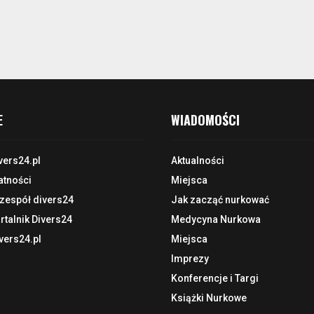
E
WIADOMOŚCI
vers24.pl
Aktualności
atności
Miejsca
 zespół divers24
Jak zacząć nurkować
talnik Divers24
Medycyna Nurkowa
vers24.pl
Miejsca
Imprezy
Konferencje i Targi
Książki Nurkowe