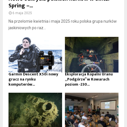
Spring –...
6 maja 2025
Na przełomie kwietnia i maja 2025 roku polska grupa nurków
jaskiniowych po raz...
Garmin Descent X50i nowy
Eksploracja Kopalni Uranu
gracz na rynku
„Podgórze” w Kowarach
komputerów...
poziom -230...