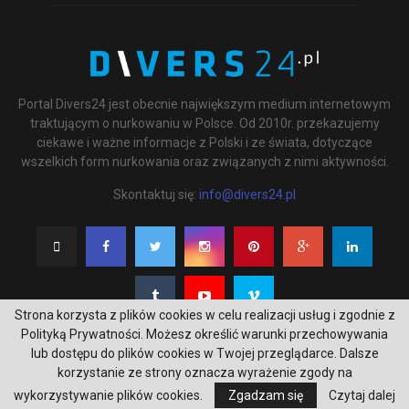
Portal Divers24 jest obecnie największym medium internetowym
traktującym o nurkowaniu w Polsce. Od 2010r. przekazujemy
ciekawe i ważne informacje z Polski i ze świata, dotyczące
wszelkich form nurkowania oraz związanych z nimi aktywności.
Skontaktuj się:
info@divers24.pl
Strona korzysta z plików cookies w celu realizacji usług i zgodnie z
Polityką Prywatności. Możesz określić warunki przechowywania
lub dostępu do plików cookies w Twojej przeglądarce. Dalsze
korzystanie ze strony oznacza wyrażenie zgody na
@2020 - underwatermedia.pl. All Right Reserved. Designed and Developed by
wykorzystywanie plików cookies.
Zgadzam się
Czytaj dalej
Tworzenie stron internetowych Gdańsk