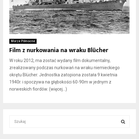
Morze Północne
Film z nurkowania na wraku Blücher
W roku 2012, ma zostać wydany film dokumentalny,
zrealizowany podczas nurkowań na wraku niemieckiego
okrętu Blücher. Jednostka zatopiona została 9 kwietnia
1940r. i spoczywa na głębokości 60-90m w jednym z
norweskich fiordów. (więcej…)
S
e
a
S
r