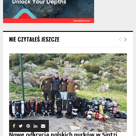
NIE CZYTAŁEŚ JESZCZE
Nowe odkrycia polskich nurków w Sintzi