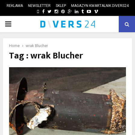
REKLAMA
NEWSLETTER
SKLEP
MAGAZYN KWARTALNIK DIVERS24
FACEBOOK
TWITTER
INSTAGRAM
PINTEREST
GOOGLE
LINKEDIN
TUMBLR
YOUTUBE
VIMEO
PRIMARY
ube
MENU
Home
wrak Blucher
Tag : wrak Blucher