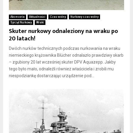
Akcesoria
Aktualności
Czas wolny
Nurkowy czas wolny
Sprzęt Nurkowy
Wraki
Skuter nurkowy odnaleziony na wraku po
20 latach!
Dwóch nurków technicznych podczas nurkowania na wraku
niemieckiego krążownika Blücher odnalazło prawdziwy skarb
– zgubiony 20 lat wcześniej skuter DPV Aquazepp. Jakby
tego było mało, odnaleźli również właściciela i zrobili mu
niespodziankę dostarczając urządzenie pod...