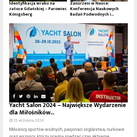
Identyfikacja wraku na
Zanurzeni w Nauce:
zatoce Gdańskiej – Parowiec
Konferencja Naukowych
Königsberg
Badań Podwodnych i...
Yacht Salon 2024 – Największe Wydarzenie
dla Miłośników...
25 września 2024
Miłośnicy sportów wodnych, pasjonaci żeglarstwa, nurkowie
oraz wszyscy, którzy pragną spędzać czas aktywnie...