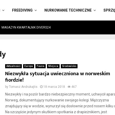
Ć
FREEDIVING
NURKOWANIE TECHNICZNE
SPRZ
MAGAZYN KWARTALNIK DIVERS24
dy
Aktualności
Europa
Fauna
Miejsca
Środowisko
Niezwykła sytuacja uwieczniona w norweskim
fiordzie!
by
Tomasz Andrukajtis
18 marca 2018
467
Niezwykły i na pozór bardzo niebezpieczny moment, uchwycił apa
Norweg, dokumentujący nurkowanie swojego kolegi. Mężczyzna
znajdujący się w wodzie, wynurzył się dosłownie przed nosem kilku 
Na szczęście jedynym skutkiem spotkania z drapieżnikiem, jest