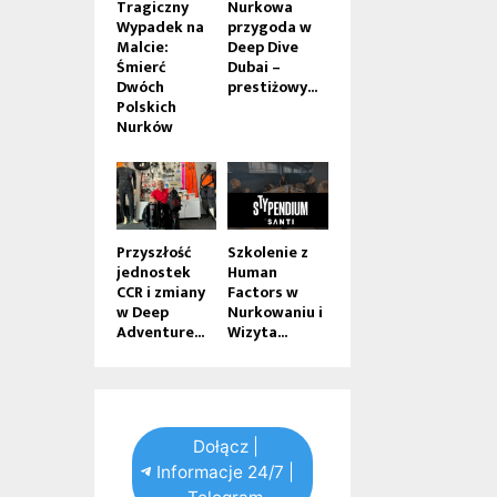
Tragiczny
Nurkowa
Wypadek na
przygoda w
Malcie:
Deep Dive
Śmierć
Dubai –
Dwóch
prestiżowy...
Polskich
Nurków
Przyszłość
Szkolenie z
jednostek
Human
CCR i zmiany
Factors w
w Deep
Nurkowaniu i
Adventure...
Wizyta...
Dołącz |
Informacje 24/7 |