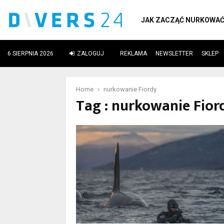
JAK ZACZĄĆ NURKOWA
6 SIERPNIA 2026
ZALOGUJ
REKLAMA
NEWSLETTER
SKLEP
ube
Home
nurkowanie Fiordy
Tag : nurkowanie Fior