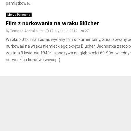
pamiątkowe...
Morze Północne
Film z nurkowania na wraku Blücher
by
Tomasz Andrukajtis
17 stycznia 2012
271
W roku 2012, ma zostać wydany film dokumentalny, zrealizowany 
nurkowań na wraku niemieckiego okrętu Blücher. Jednostka zatopi
została 9 kwietnia 1940r. i spoczywa na głębokości 60-90m w jedny
norweskich fiordów. (więcej…)