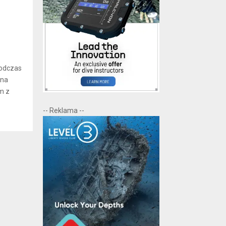
podczas
ona
m z
-- Reklama --