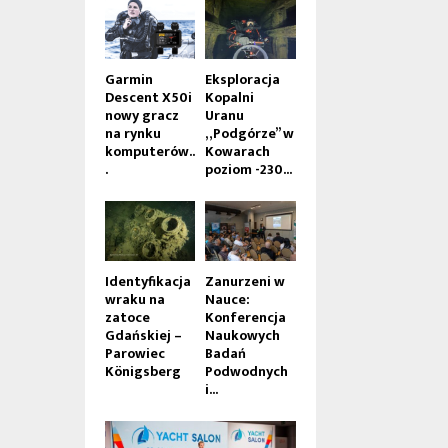
Garmin
Eksploracja
Descent X50i
Kopalni
nowy gracz
Uranu
na rynku
„Podgórze” w
komputerów..
Kowarach
.
poziom -230...
Identyfikacja
Zanurzeni w
wraku na
Nauce:
zatoce
Konferencja
Gdańskiej –
Naukowych
Parowiec
Badań
Königsberg
Podwodnych
i...