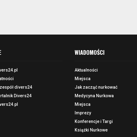
E
WIADOMOŚCI
vers24.pl
Aktualności
atności
Miejsca
 zespół divers24
Jak zacząć nurkować
talnik Divers24
Medycyna Nurkowa
vers24.pl
Miejsca
Imprezy
Konferencje i Targi
Książki Nurkowe