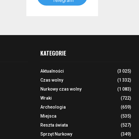
Telegram
KATEGORIE
Aktualności
(3 025)
Czas wolny
(1 332)
Nurkowy czas wolny
(1 083)
Wraki
(722)
Archeologia
(659)
Miejsca
(535)
Reszta świata
(527)
Sprzęt Nurkowy
(349)