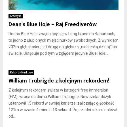
Ameryka
Dean’s Blue Hole – Raj Freediverów
Dean’s Blue Hole znajdujący się w Long Island na Bahamach,
to jedno z ulubionych miejsc nurków swobodnych. Z wynikiem
202m głębokości, jest drugą najgłębszą „niebieską dziurą” na
świecie. Ustępuje pod tym względem jedynie Blue Hole...
Rekordy Nurkowe
William Trubrigde z kolejnym rekordem!
Z kolejnym rekordem świata w kategorii free immersion
(FIM), wraca do domu William Trubrigde. Nowozelandczyk
ustanowił 15 rekord w swojej karierze, zaliczając głębokość
121m w czasie 4 minut i 13 sekund. Poprzedni rekord należał
od...