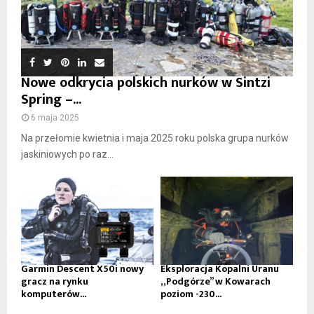
Nowe odkrycia polskich nurków w Sintzi
Spring –...
6 maja 2025
Na przełomie kwietnia i maja 2025 roku polska grupa nurków
jaskiniowych po raz...
Garmin Descent X50i nowy
Eksploracja Kopalni Uranu
gracz na rynku
„Podgórze” w Kowarach
komputerów...
poziom -230...