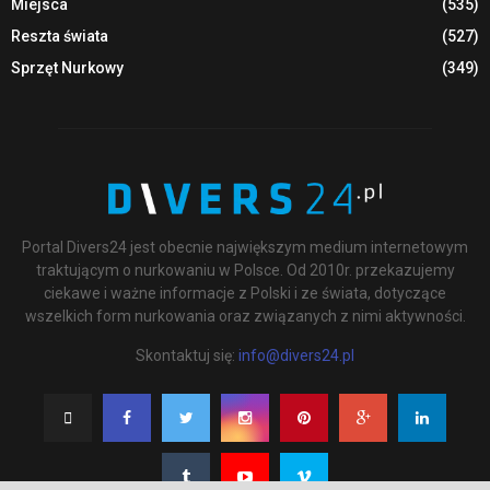
Miejsca
(535)
Reszta świata
(527)
Sprzęt Nurkowy
(349)
Portal Divers24 jest obecnie największym medium internetowym
traktującym o nurkowaniu w Polsce. Od 2010r. przekazujemy
ciekawe i ważne informacje z Polski i ze świata, dotyczące
wszelkich form nurkowania oraz związanych z nimi aktywności.
Skontaktuj się:
info@divers24.pl