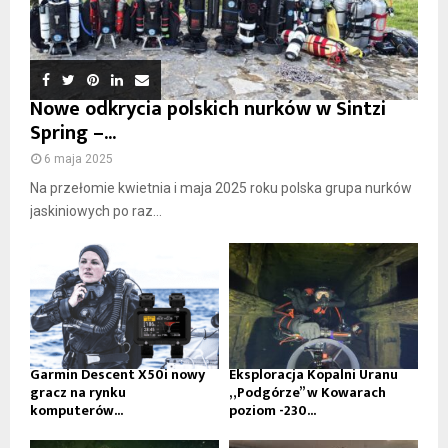
Nowe odkrycia polskich nurków w Sintzi
Spring –...
6 maja 2025
Na przełomie kwietnia i maja 2025 roku polska grupa nurków
jaskiniowych po raz...
Garmin Descent X50i nowy
Eksploracja Kopalni Uranu
gracz na rynku
„Podgórze” w Kowarach
komputerów...
poziom -230...