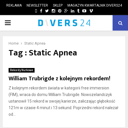
REKLAMA
NEWSLETTER
SKLEP
MAGAZYN KWARTALNIK DIVERS24
FACEBOOK
TWITTER
INSTAGRAM
PINTEREST
GOOGLE
LINKEDIN
TUMBLR
YOUTUBE
VIMEO
PRIMARY
ube
MENU
Home
Static Apnea
Tag : Static Apnea
Rekordy Nurkowe
William Trubrigde z kolejnym rekordem!
Z kolejnym rekordem świata w kategorii free immersion
(FIM), wraca do domu William Trubrigde. Nowozelandczyk
ustanowił 15 rekord w swojej karierze, zaliczając głębokość
121m w czasie 4 minut i 13 sekund. Poprzedni rekord należał
od...