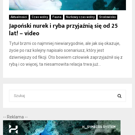
Aktualności
Czas wolny
Fauna
Nurkowy czas wolny
Środowisko
Japoński nurek i ryba przyjaźnią się od 25
lat! – video
Tytuł brzmi co najmniej niewiarygodnie, ale jak się okazuje,
życie po raz kolejny napisało scenariusz, który jest
dziwniejszy od fikcji. Oto bowiem człowiek zaprzyjaźnił się z
rybą i co więcej, ta niesamowita relacja trwa już...
S
e
a
S
r
-- Reklama --
c
E
h
f
A