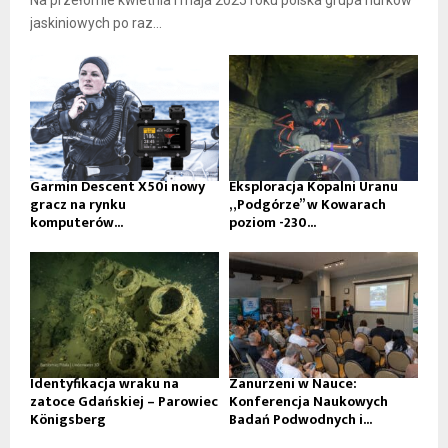
Na przełomie kwietnia i maja 2025 roku polska grupa nurków
jaskiniowych po raz...
Garmin Descent X50i nowy
Eksploracja Kopalni Uranu
gracz na rynku
„Podgórze” w Kowarach
komputerów...
poziom -230...
Identyfikacja wraku na
Zanurzeni w Nauce:
zatoce Gdańskiej – Parowiec
Konferencja Naukowych
Königsberg
Badań Podwodnych i...