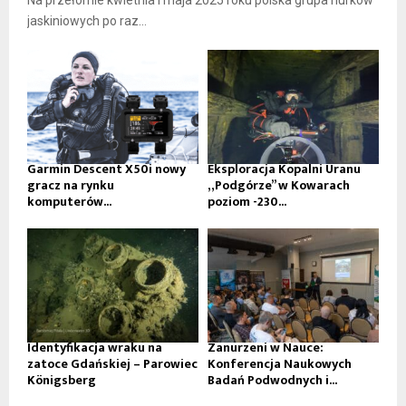
Na przełomie kwietnia i maja 2025 roku polska grupa nurków
jaskiniowych po raz...
Garmin Descent X50i nowy
Eksploracja Kopalni Uranu
gracz na rynku
„Podgórze” w Kowarach
komputerów...
poziom -230...
Identyfikacja wraku na
Zanurzeni w Nauce:
zatoce Gdańskiej – Parowiec
Konferencja Naukowych
Königsberg
Badań Podwodnych i...