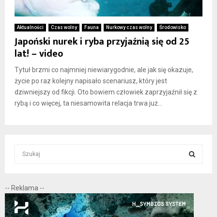
Aktualności
Czas wolny
Fauna
Nurkowy czas wolny
Środowisko
Japoński nurek i ryba przyjaźnią się od 25
lat! – video
Tytuł brzmi co najmniej niewiarygodnie, ale jak się okazuje,
życie po raz kolejny napisało scenariusz, który jest
dziwniejszy od fikcji. Oto bowiem człowiek zaprzyjaźnił się z
rybą i co więcej, ta niesamowita relacja trwa już...
S
e
a
S
r
-- Reklama --
c
E
h
f
A