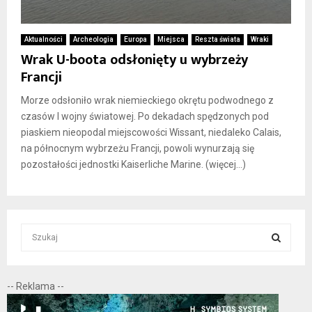
Aktualności
Archeologia
Europa
Miejsca
Reszta świata
Wraki
Wrak U-boota odsłonięty u wybrzeży
Francji
Morze odsłoniło wrak niemieckiego okrętu podwodnego z
czasów I wojny światowej. Po dekadach spędzonych pod
piaskiem nieopodal miejscowości Wissant, niedaleko Calais,
na północnym wybrzeżu Francji, powoli wynurzają się
pozostałości jednostki Kaiserliche Marine. (więcej…)
S
e
a
S
r
-- Reklama --
c
E
h