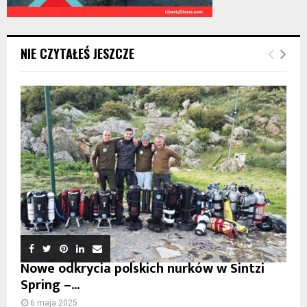
NIE CZYTAŁEŚ JESZCZE
Nowe odkrycia polskich nurków w Sintzi
Spring –...
6 maja 2025