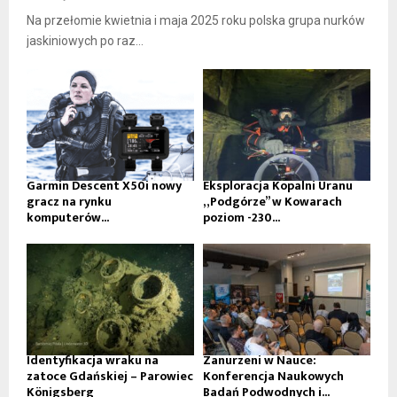
Na przełomie kwietnia i maja 2025 roku polska grupa nurków
jaskiniowych po raz...
Garmin Descent X50i nowy
Eksploracja Kopalni Uranu
gracz na rynku
„Podgórze” w Kowarach
komputerów...
poziom -230...
Identyfikacja wraku na
Zanurzeni w Nauce:
zatoce Gdańskiej – Parowiec
Konferencja Naukowych
Königsberg
Badań Podwodnych i...