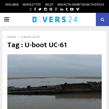
REKLAMA
NEWSLETTER
SKLEP
MAGAZYN KWARTALNIK DIVERS24
FACEBOOK
TWITTER
INSTAGRAM
PINTEREST
GOOGLE
LINKEDIN
TUMBLR
YOUTUBE
VIMEO
PRIMARY
ube
MENU
Home
U-boot UC-61
Tag : U-boot UC-61