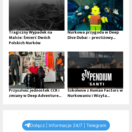
Tragiczny Wypadek na
Nurkowa przygoda w Deep
Malcie: Śmierć Dwóch
Dive Dubai – prestiżowy...
Polskich Nurków
Przyszłość jednostek CCR i
Szkolenie z Human Factors w
zmiany w Deep Adventure...
Nurkowaniu i Wizyta...
Dołącz | Informacje 24/7 | Telegram