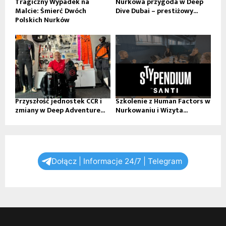
Tragiczny Wypadek na
Nurkowa przygoda w Deep
Malcie: Śmierć Dwóch
Dive Dubai – prestiżowy...
Polskich Nurków
Przyszłość jednostek CCR i
Szkolenie z Human Factors w
zmiany w Deep Adventure...
Nurkowaniu i Wizyta...
Dołącz | Informacje 24/7 | Telegram