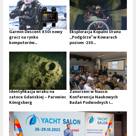
Garmin Descent X50i nowy
Eksploracja Kopalni Uranu
gracz na rynku
„Podgórze” w Kowarach
komputerów...
poziom -230...
Identyfikacja wraku na
Zanurzeni w Nauce:
zatoce Gdańskiej – Parowiec
Konferencja Naukowych
Königsberg
Badań Podwodnych i...