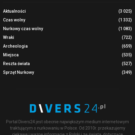
Aktualności
(3 025)
Czas wolny
(1 332)
Nurkowy czas wolny
(1 083)
Wraki
(722)
Archeologia
(659)
Miejsca
(535)
Reszta świata
(527)
Sprzęt Nurkowy
(349)
Portal Divers24 jest obecnie największym medium internetowym
traktującym o nurkowaniu w Polsce. Od 2010r. przekazujemy
ciekawe i ważne informacje z Polski i ze świata, dotyczące