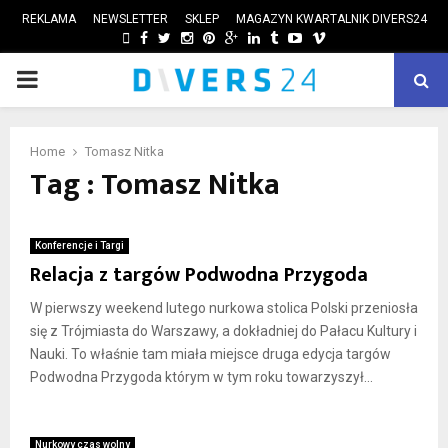
REKLAMA
NEWSLETTER
SKLEP
MAGAZYN KWARTALNIK DIVERS24
FACEBOOK
TWITTER
INSTAGRAM
PINTEREST
GOOGLE
LINKEDIN
TUMBLR
YOUTUBE
VIMEO
PRIMARY
ube
MENU
Home
Tomasz Nitka
Tag : Tomasz Nitka
Konferencje i Targi
Relacja z targów Podwodna Przygoda
W pierwszy weekend lutego nurkowa stolica Polski przeniosła
się z Trójmiasta do Warszawy, a dokładniej do Pałacu Kultury i
Nauki. To właśnie tam miała miejsce druga edycja targów
Podwodna Przygoda którym w tym roku towarzyszył...
Nurkowy czas wolny