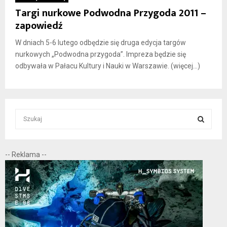
Targi nurkowe Podwodna Przygoda 2011 –
zapowiedź
W dniach 5-6 lutego odbędzie się druga edycja targów
nurkowych „Podwodna przygoda”. Impreza będzie się
odbywała w Pałacu Kultury i Nauki w Warszawie. (więcej…)
S
e
a
S
r
-- Reklama --
c
E
h
f
A
o
r
R
:
C