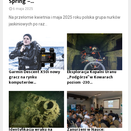
Spring –...
6 maja 2025
Na przełomie kwietnia i maja 2025 roku polska grupa nurków
jaskiniowych po raz...
Garmin Descent X50i nowy
Eksploracja Kopalni Uranu
gracz na rynku
„Podgórze” w Kowarach
komputerów...
poziom -230...
Identyfikacja wraku na
Zanurzeni w Nauce: