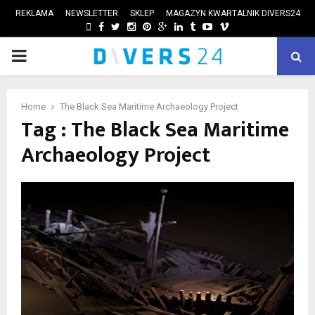
REKLAMA
NEWSLETTER
SKLEP
MAGAZYN KWARTALNIK DIVERS24
FACEBOOK
TWITTER
INSTAGRAM
PINTEREST
GOOGLE
LINKEDIN
TUMBLR
YOUTUBE
VIMEO
PRIMARY
ube
MENU
Home
The Black Sea Maritime Archaeology Project
Tag : The Black Sea Maritime
Archaeology Project