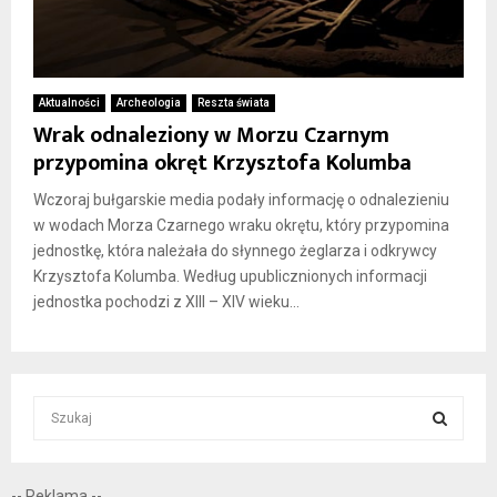
Aktualności
Archeologia
Reszta świata
Wrak odnaleziony w Morzu Czarnym
przypomina okręt Krzysztofa Kolumba
Wczoraj bułgarskie media podały informację o odnalezieniu
w wodach Morza Czarnego wraku okrętu, który przypomina
jednostkę, która należała do słynnego żeglarza i odkrywcy
Krzysztofa Kolumba. Według upublicznionych informacji
jednostka pochodzi z XIII – XIV wieku...
S
e
a
S
r
-- Reklama --