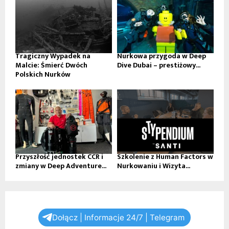
Tragiczny Wypadek na
Nurkowa przygoda w Deep
Malcie: Śmierć Dwóch
Dive Dubai – prestiżowy...
Polskich Nurków
Przyszłość jednostek CCR i
Szkolenie z Human Factors w
zmiany w Deep Adventure...
Nurkowaniu i Wizyta...
Dołącz | Informacje 24/7 | Telegram