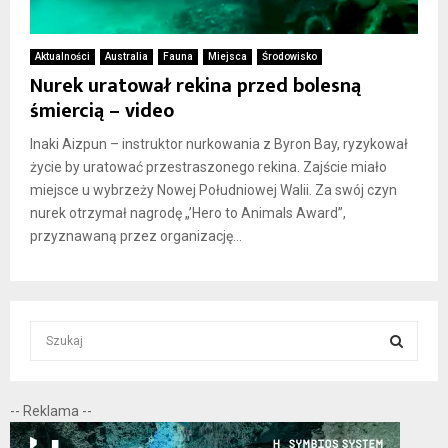
Aktualności
Australia
Fauna
Miejsca
Środowisko
Nurek uratował rekina przed bolesną
śmiercią – video
Inaki Aizpun – instruktor nurkowania z Byron Bay, ryzykował
życie by uratować przestraszonego rekina. Zajście miało
miejsce u wybrzeży Nowej Południowej Walii. Za swój czyn
nurek otrzymał nagrodę „’Hero to Animals Award”,
przyznawaną przez organizację...
S
e
a
S
r
-- Reklama --
c
E
h