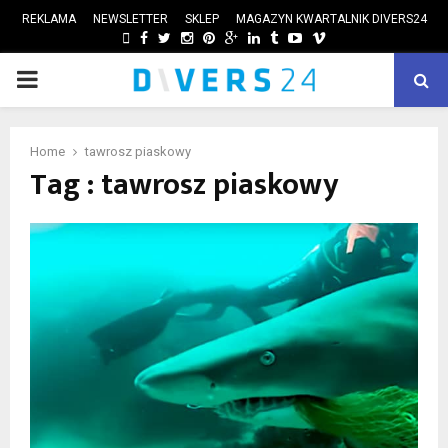
REKLAMA
NEWSLETTER
SKLEP
MAGAZYN KWARTALNIK DIVERS24
FACEBOOK
TWITTER
INSTAGRAM
PINTEREST
GOOGLE
LINKEDIN
TUMBLR
YOUTUBE
VIMEO
PRIMARY
ube
MENU
Home
tawrosz piaskowy
Tag : tawrosz piaskowy