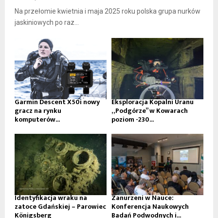
Na przełomie kwietnia i maja 2025 roku polska grupa nurków
jaskiniowych po raz...
Garmin Descent X50i nowy
Eksploracja Kopalni Uranu
gracz na rynku
„Podgórze” w Kowarach
komputerów...
poziom -230...
Identyfikacja wraku na
Zanurzeni w Nauce:
zatoce Gdańskiej – Parowiec
Konferencja Naukowych
Königsberg
Badań Podwodnych i...