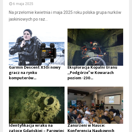
6 maja 2025
Na przełomie kwietnia i maja 2025 roku polska grupa nurków
jaskiniowych po raz...
Garmin Descent X50i nowy
Eksploracja Kopalni Uranu
gracz na rynku
„Podgórze” w Kowarach
komputerów...
poziom -230...
Identyfikacja wraku na
Zanurzeni w Nauce:
zatoce Gdańskiej – Parowiec
Konferencja Naukowych