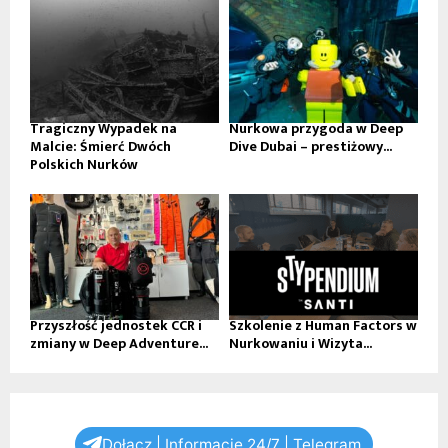
Tragiczny Wypadek na
Nurkowa przygoda w Deep
Malcie: Śmierć Dwóch
Dive Dubai – prestiżowy...
Polskich Nurków
Przyszłość jednostek CCR i
Szkolenie z Human Factors w
zmiany w Deep Adventure...
Nurkowaniu i Wizyta...
Dołącz | Informacje 24/7 | Telegram