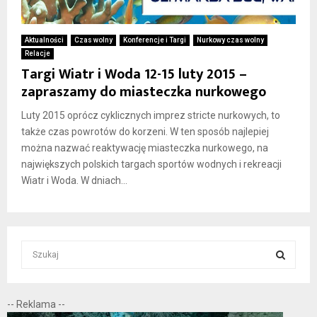
Aktualności
Czas wolny
Konferencje i Targi
Nurkowy czas wolny
Relacje
Targi Wiatr i Woda 12-15 luty 2015 –
zapraszamy do miasteczka nurkowego
Luty 2015 oprócz cyklicznych imprez stricte nurkowych, to
także czas powrotów do korzeni. W ten sposób najlepiej
można nazwać reaktywację miasteczka nurkowego, na
największych polskich targach sportów wodnych i rekreacji
Wiatr i Woda. W dniach...
S
e
a
S
r
-- Reklama --
c
E