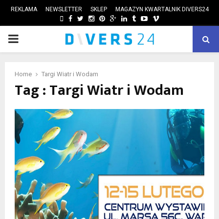
REKLAMA
NEWSLETTER
SKLEP
MAGAZYN KWARTALNIK DIVERS24
FACEBOOK
TWITTER
INSTAGRAM
PINTEREST
GOOGLE
LINKEDIN
TUMBLR
YOUTUBE
VIMEO
PRIMARY
ube
MENU
Home
Targi Wiatr i Wodam
Tag : Targi Wiatr i Wodam