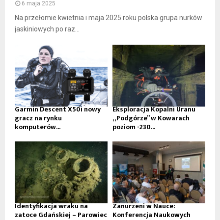
6 maja 2025
Na przełomie kwietnia i maja 2025 roku polska grupa nurków
jaskiniowych po raz...
Garmin Descent X50i nowy
Eksploracja Kopalni Uranu
gracz na rynku
„Podgórze” w Kowarach
komputerów...
poziom -230...
Identyfikacja wraku na
Zanurzeni w Nauce:
zatoce Gdańskiej – Parowiec
Konferencja Naukowych