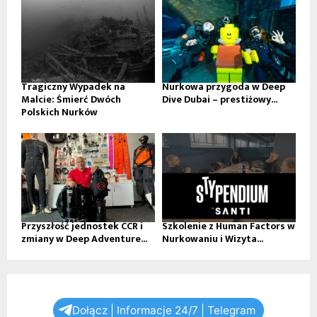
Tragiczny Wypadek na
Nurkowa przygoda w Deep
Malcie: Śmierć Dwóch
Dive Dubai – prestiżowy...
Polskich Nurków
Przyszłość jednostek CCR i
Szkolenie z Human Factors w
zmiany w Deep Adventure...
Nurkowaniu i Wizyta...
Dołącz | Informacje 24/7 | Telegram