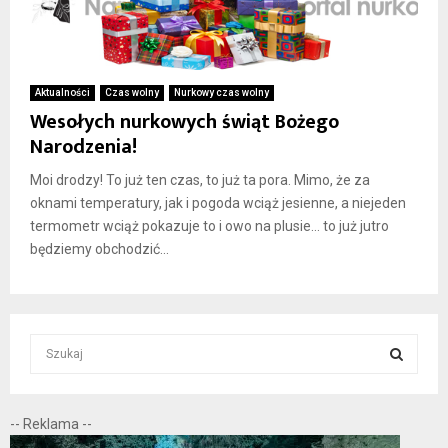
Aktualności
Czas wolny
Nurkowy czas wolny
Wesołych nurkowych świąt Bożego
Narodzenia!
Moi drodzy! To już ten czas, to już ta pora. Mimo, że za
oknami temperatury, jak i pogoda wciąż jesienne, a niejeden
termometr wciąż pokazuje to i owo na plusie… to już jutro
będziemy obchodzić...
S
e
a
S
r
-- Reklama --
c
E