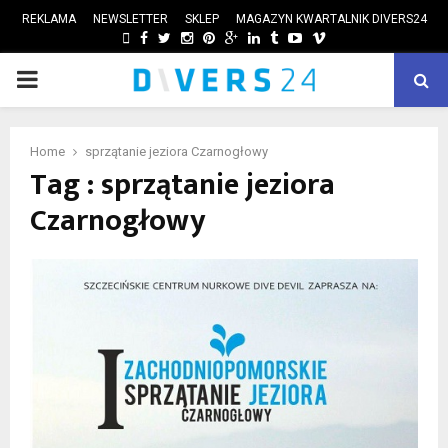
REKLAMA
NEWSLETTER
SKLEP
MAGAZYN KWARTALNIK DIVERS24
FACEBOOK
TWITTER
INSTAGRAM
PINTEREST
GOOGLE
LINKEDIN
TUMBLR
YOUTUBE
VIMEO
PRIMARY
ube
MENU
Home
sprzątanie jeziora Czarnogłowy
Tag : sprzątanie jeziora
Czarnogłowy