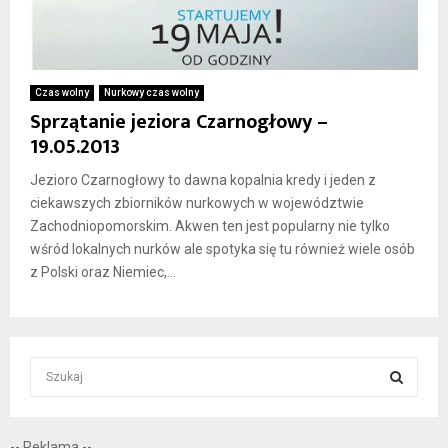
Czas wolny
Nurkowy czas wolny
Sprzątanie jeziora Czarnogłowy –
19.05.2013
Jezioro Czarnogłowy to dawna kopalnia kredy i jeden z
ciekawszych zbiorników nurkowych w województwie
Zachodniopomorskim. Akwen ten jest popularny nie tylko
wśród lokalnych nurków ale spotyka się tu również wiele osób
z Polski oraz Niemiec,...
S
e
a
S
r
-- Reklama --