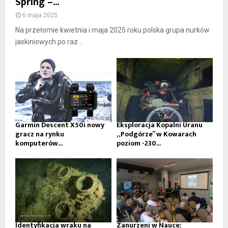
Spring –...
6 maja 2025
Na przełomie kwietnia i maja 2025 roku polska grupa nurków
jaskiniowych po raz...
Garmin Descent X50i nowy
Eksploracja Kopalni Uranu
gracz na rynku
„Podgórze” w Kowarach
komputerów...
poziom -230...
Identyfikacja wraku na
Zanurzeni w Nauce: