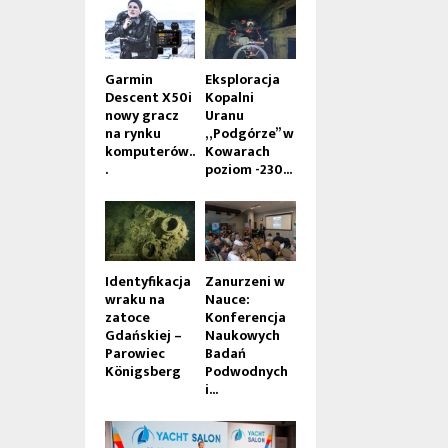
Garmin
Eksploracja
Descent X50i
Kopalni
nowy gracz
Uranu
na rynku
„Podgórze” w
komputerów..
Kowarach
.
poziom -230...
Identyfikacja
Zanurzeni w
wraku na
Nauce:
zatoce
Konferencja
Gdańskiej –
Naukowych
Parowiec
Badań
Königsberg
Podwodnych
i...