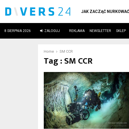
JAK ZACZĄĆ NURKOWA
8 SIERPNIA 2026
ZALOGUJ
REKLAMA
NEWSLETTER
SKLEP
ube
Home
SM CCR
Tag : SM CCR