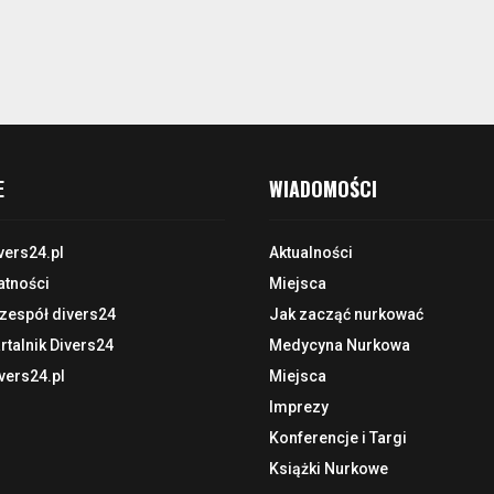
E
WIADOMOŚCI
vers24.pl
Aktualności
atności
Miejsca
 zespół divers24
Jak zacząć nurkować
talnik Divers24
Medycyna Nurkowa
vers24.pl
Miejsca
Imprezy
Konferencje i Targi
Książki Nurkowe