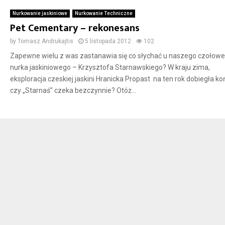
Nurkowanie jaskiniowe
Nurkowanie Techniczne
Pet Cementary – rekonesans
by
Tomasz Andrukajtis
5 listopada 2012
102
Zapewne wielu z was zastanawia się co słychać u naszego czołow
nurka jaskiniowego – Krzysztofa Starnawskiego? W kraju zima,
eksploracja czeskiej jaskini Hranicka Propast na ten rok dobiegła ko
czy „Starnaś” czeka bezczynnie? Otóż...