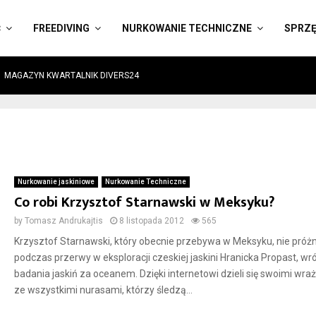
Ć
FREEDIVING
NURKOWANIE TECHNICZNE
SPRZ
MAGAZYN KWARTALNIK DIVERS24
Nurkowanie jaskiniowe
Nurkowanie Techniczne
Co robi Krzysztof Starnawski w Meksyku?
by
Tomasz Andrukajtis
8 listopada 2012
565
Krzysztof Starnawski, który obecnie przebywa w Meksyku, nie próżn
podczas przerwy w eksploracji czeskiej jaskini Hranicka Propast, wró
badania jaskiń za oceanem. Dzięki internetowi dzieli się swoimi wra
ze wszystkimi nurasami, którzy śledzą...