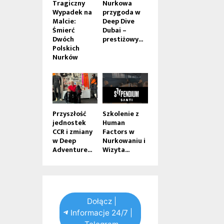
Tragiczny
Nurkowa
Wypadek na
przygoda w
Malcie:
Deep Dive
Śmierć
Dubai –
Dwóch
prestiżowy...
Polskich
Nurków
Przyszłość
Szkolenie z
jednostek
Human
CCR i zmiany
Factors w
w Deep
Nurkowaniu i
Adventure...
Wizyta...
Dołącz |
Informacje 24/7 |