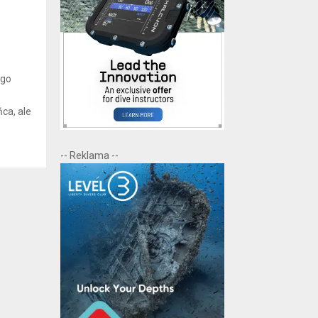
ego
ńca, ale
-- Reklama --