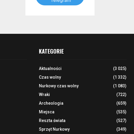
Telegram
KATEGORIE
Aktualności
(3 025)
Czas wolny
(1 332)
Nurkowy czas wolny
(1 083)
Wraki
(722)
Archeologia
(659)
Miejsca
(535)
Reszta świata
(527)
Sprzęt Nurkowy
(349)