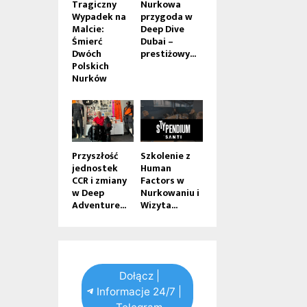
Tragiczny
Nurkowa
Wypadek na
przygoda w
Malcie:
Deep Dive
Śmierć
Dubai –
Dwóch
prestiżowy...
Polskich
Nurków
Przyszłość
Szkolenie z
jednostek
Human
CCR i zmiany
Factors w
w Deep
Nurkowaniu i
Adventure...
Wizyta...
Dołącz |
Informacje 24/7 |