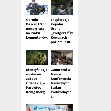
Garmin
Eksploracja
Descent X50i
Kopalni
nowy gracz
Uranu
na rynku
„Podgórze” w
komputerów..
Kowarach
.
poziom -230...
Identyfikacja
Zanurzeni w
wraku na
Nauce:
zatoce
Konferencja
Gdańskiej –
Naukowych
Parowiec
Badań
Königsberg
Podwodnych
i...