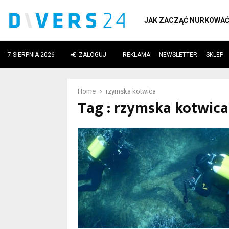
JAK ZACZĄĆ NURKOWA
7 SIERPNIA 2026
ZALOGUJ
REKLAMA
NEWSLETTER
SKLEP
ube
Home
rzymska kotwica
Tag : rzymska kotwica