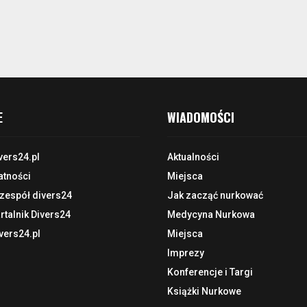
E
WIADOMOŚCI
vers24.pl
Aktualności
atności
Miejsca
 zespół divers24
Jak zacząć nurkować
talnik Divers24
Medycyna Nurkowa
vers24.pl
Miejsca
Imprezy
Konferencje i Targi
Książki Nurkowe