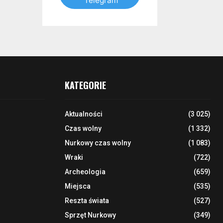
Telegram
KATEGORIE
Aktualności
(3 025)
Czas wolny
(1 332)
Nurkowy czas wolny
(1 083)
Wraki
(722)
Archeologia
(659)
Miejsca
(535)
Reszta świata
(527)
Sprzęt Nurkowy
(349)