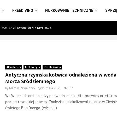
Ć
FREEDIVING
NURKOWANIE TECHNICZNE
SPRZ
MAGAZYN KWARTALNIK DIVERS24
Aktualności
Archeologia
Reszta świata
Antyczna rzymska kotwica odnaleziona w woda
Morza Śródziemnego
by
Marcin Pawełczyk
31 maja 2021
307
We Włoszech archeolodzy podwodni odnaleźli starożytny artefakt 
postaci rzymskiej kotwicy. Znalezisko zlokalizowali na dnie w Cieśni
Świętego Bonifacego. (więcej…)