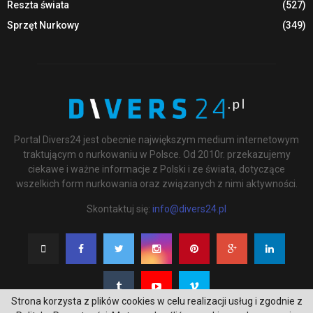
Reszta świata
(527)
Sprzęt Nurkowy
(349)
Portal Divers24 jest obecnie największym medium internetowym
traktującym o nurkowaniu w Polsce. Od 2010r. przekazujemy
ciekawe i ważne informacje z Polski i ze świata, dotyczące
wszelkich form nurkowania oraz związanych z nimi aktywności.
Skontaktuj się:
info@divers24.pl
Strona korzysta z plików cookies w celu realizacji usług i zgodnie z