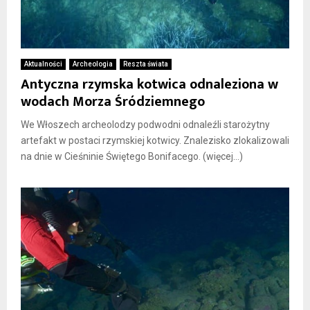
Aktualności
Archeologia
Reszta świata
Antyczna rzymska kotwica odnaleziona w
wodach Morza Śródziemnego
We Włoszech archeolodzy podwodni odnaleźli starożytny
artefakt w postaci rzymskiej kotwicy. Znalezisko zlokalizowali
na dnie w Cieśninie Świętego Bonifacego. (więcej…)