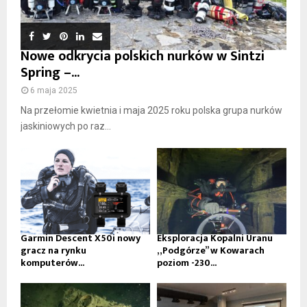
Nowe odkrycia polskich nurków w Sintzi
Spring –...
6 maja 2025
Na przełomie kwietnia i maja 2025 roku polska grupa nurków
jaskiniowych po raz...
Garmin Descent X50i nowy
Eksploracja Kopalni Uranu
gracz na rynku
„Podgórze” w Kowarach
komputerów...
poziom -230...