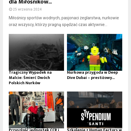
dla Miłośników...
25 września 2024
Miłośnicy sportów wodnych, pasjonaci żeglarstwa, nurkowie
oraz wszyscy, którzy pragną spędzać czas aktywnie...
Tragiczny Wypadek na
Nurkowa przygoda w Deep
Malcie: Śmierć Dwóch
Dive Dubai – prestiżowy...
Polskich Nurków
Przyszłość jednostek CCR i
Szkolenie z Human Factors w