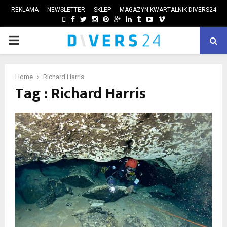
REKLAMA
NEWSLETTER
SKLEP
MAGAZYN KWARTALNIK DIVERS24
FACEBOOK
TWITTER
INSTAGRAM
PINTEREST
GOOGLE
LINKEDIN
TUMBLR
YOUTUBE
VIMEO
PRIMARY
ube
MENU
Home
Richard Harris
Tag : Richard Harris