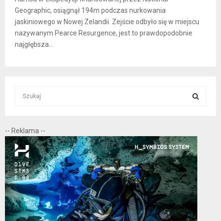
Geographic, osiągnął 194m podczas nurkowania
jaskiniowego w Nowej Zelandii. Zejście odbyło się w miejscu
nazywanym Pearce Resurgence, jest to prawdopodobnie
najgłębsza...
S
e
a
S
r
-- Reklama --
c
E
h
f
A
o
r
R
:
C
H