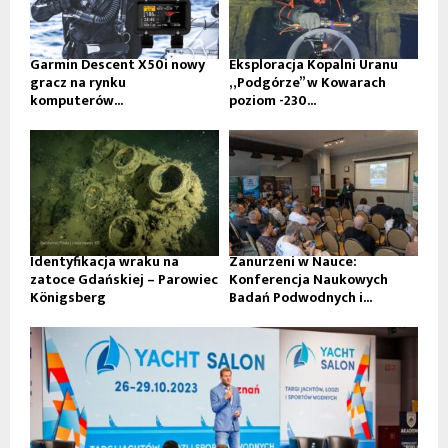
Garmin Descent X50i nowy
Eksploracja Kopalni Uranu
gracz na rynku
„Podgórze” w Kowarach
komputerów...
poziom -230...
Identyfikacja wraku na
Zanurzeni w Nauce:
zatoce Gdańskiej – Parowiec
Konferencja Naukowych
Königsberg
Badań Podwodnych i...