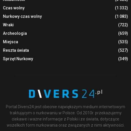
Czas wolny
(1 332)
Nurkowy czas wolny
(1 083)
Wraki
(722)
Archeologia
(659)
Miejsca
(535)
Reszta świata
(527)
Sprzęt Nurkowy
(349)
Portal Divers24 jest obecnie największym medium internetowym
traktującym o nurkowaniu w Polsce. Od 2010r. przekazujemy
ciekawe i ważne informacje z Polski i ze świata, dotyczące
wszelkich form nurkowania oraz związanych z nimi aktywności.