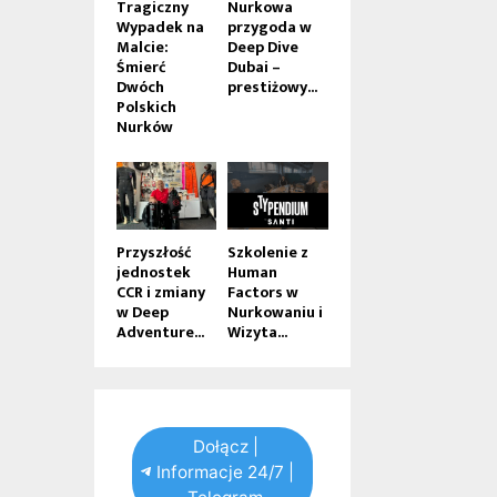
Tragiczny
Nurkowa
Wypadek na
przygoda w
Malcie:
Deep Dive
Śmierć
Dubai –
Dwóch
prestiżowy...
Polskich
Nurków
Przyszłość
Szkolenie z
jednostek
Human
CCR i zmiany
Factors w
w Deep
Nurkowaniu i
Adventure...
Wizyta...
Dołącz |
Informacje 24/7 |