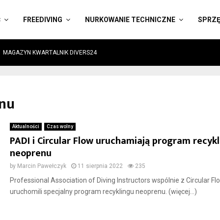
Ć
FREEDIVING
NURKOWANIE TECHNICZNE
SPRZ
MAGAZYN KWARTALNIK DIVERS24
enu
Aktualności
Czas wolny
PADI i Circular Flow uruchamiają program recyk
neoprenu
by
Marcin Pawełczyk
11 sierpnia 2022
235
Professional Association of Diving Instructors wspólnie z Circular Fl
uruchomili specjalny program recyklingu neoprenu. (więcej…)