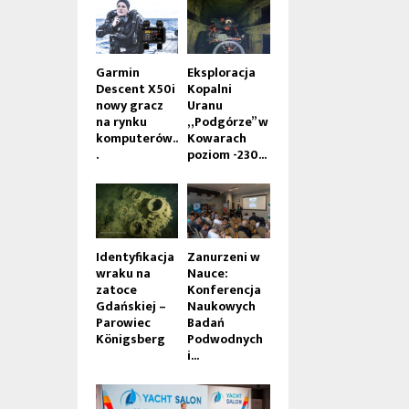
Garmin
Eksploracja
Descent X50i
Kopalni
nowy gracz
Uranu
na rynku
„Podgórze” w
komputerów..
Kowarach
.
poziom -230...
Identyfikacja
Zanurzeni w
wraku na
Nauce:
zatoce
Konferencja
Gdańskiej –
Naukowych
Parowiec
Badań
Königsberg
Podwodnych
i...