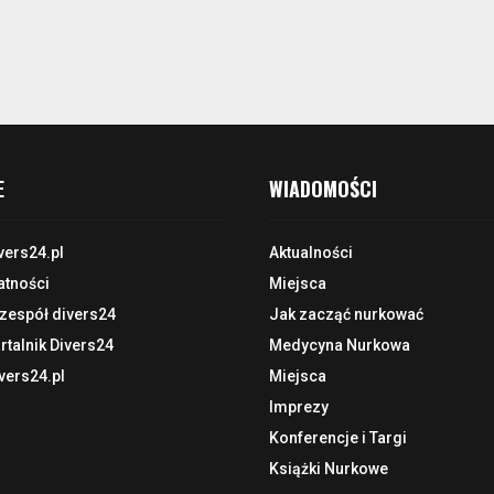
E
WIADOMOŚCI
vers24.pl
Aktualności
atności
Miejsca
 zespół divers24
Jak zacząć nurkować
talnik Divers24
Medycyna Nurkowa
vers24.pl
Miejsca
Imprezy
Konferencje i Targi
Książki Nurkowe