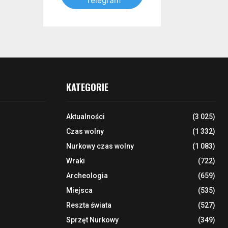
Telegram
KATEGORIE
Aktualności
(3 025)
Czas wolny
(1 332)
Nurkowy czas wolny
(1 083)
Wraki
(722)
Archeologia
(659)
Miejsca
(535)
Reszta świata
(527)
Sprzęt Nurkowy
(349)