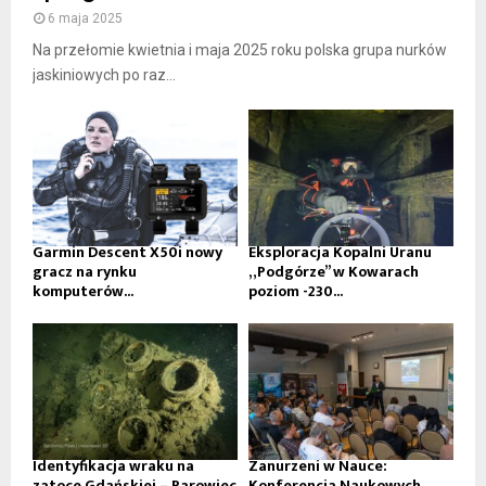
6 maja 2025
Na przełomie kwietnia i maja 2025 roku polska grupa nurków
jaskiniowych po raz...
Garmin Descent X50i nowy
Eksploracja Kopalni Uranu
gracz na rynku
„Podgórze” w Kowarach
komputerów...
poziom -230...
Identyfikacja wraku na
Zanurzeni w Nauce:
zatoce Gdańskiej – Parowiec
Konferencja Naukowych