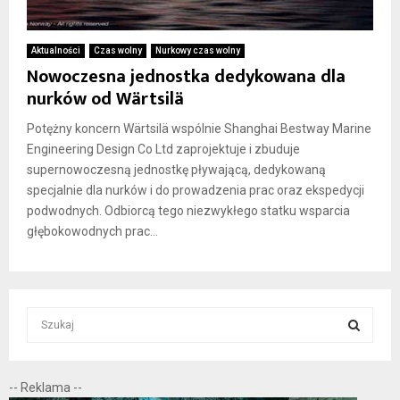
Aktualności
Czas wolny
Nurkowy czas wolny
Nowoczesna jednostka dedykowana dla
nurków od Wärtsilä
Potężny koncern Wärtsilä wspólnie Shanghai Bestway Marine
Engineering Design Co Ltd zaprojektuje i zbuduje
supernowoczesną jednostkę pływającą, dedykowaną
specjalnie dla nurków i do prowadzenia prac oraz ekspedycji
podwodnych. Odbiorcą tego niezwykłego statku wsparcia
głębokowodnych prac...
S
e
a
S
r
-- Reklama --
c
E