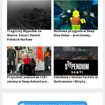
Tragiczny Wypadek na
Nurkowa przygoda w Deep
Malcie: Śmierć Dwóch
Dive Dubai – prestiżowy...
Polskich Nurków
Przyszłość jednostek CCR i
Szkolenie z Human Factors w
zmiany w Deep Adventure...
Nurkowaniu i Wizyta...