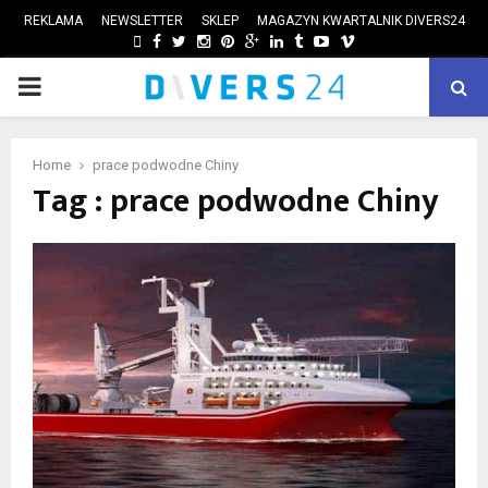
REKLAMA
NEWSLETTER
SKLEP
MAGAZYN KWARTALNIK DIVERS24
FACEBOOK
TWITTER
INSTAGRAM
PINTEREST
GOOGLE
LINKEDIN
TUMBLR
YOUTUBE
VIMEO
PRIMARY
ube
MENU
Home
prace podwodne Chiny
Tag : prace podwodne Chiny